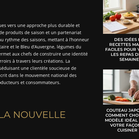
ques vers une approche plus durable et
de produits de saison et un partenariat
au rythme des saisons, mettant à l’honneur
DES IDÉES
RECETTES MA
aire et le Bleu d’Auvergne, légumes du
FACILES POUR 
permet aux chefs de construire une identité
LES REPAS D
SEMAIN
rroirs à travers leurs créations. La
séduisant une clientèle soucieuse de
nscrit dans le mouvement national des
 producteurs et consommateurs.
COUTEAU JAPO
E LA NOUVELLE
COMMENT CHOI
MODÈLE IDÉAL
VOTRE FAÇO
CUISINER 