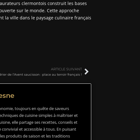
staurateurs clermontois construit les bases
s ouverte sur le monde. Cette approche
t la ville dans le paysage culinaire français
ARTICLE SUIVANT
rier de l’Avent saucisson : place au terroir français !
resne
onomie, toujours en quête de saveurs
echniques de cuisine simples à maîtriser et
isine, elle partage ses recettes, conseils et
 convivial et accessible à tous. En puisant
les produits de saison et les traditions