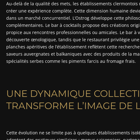
Au-delà de la qualité des mets, les établissements clermontois 
créer une expérience complète. Cette dimension humaine devien
dans un marché concurrentiel. L’Ostrog développe cette philoso
complémentaires. Le bar à cocktails propose des créations ori
propice aux rencontres professionnelles ou amicales. Le bar à vi
découverte œnologique, tandis que le restaurant privilégie u
planches apéritives de l’établissement reflètent cette recherch
saveurs auvergnates et balkaniques avec des produits de la ma
spécialités serbes comme les piments farcis au fromage frais.
UNE DYNAMIQUE COLLECTI
TRANSFORME L’IMAGE DE L
Cette évolution ne se limite pas à quelques établissements iso
adoptent des pratiques similaires : menus saisonniers, partenar