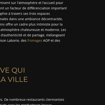
misent sur l’atmosphère et l’accueil pour
t un facteur de différenciation important
phie à travers ses trois espaces
ginales dans une ambiance décontractée,
ns offre un cadre plus intimiste pour la
ne atmosphère chaleureuse et moderne. Les
e d’authenticité et de partage, mélangeant
ison Laborie, des
fromages
AOP et des
VE QUI
A VILLE
lés. De nombreux restaurants clermontois
iats avec les producteurs locaux,