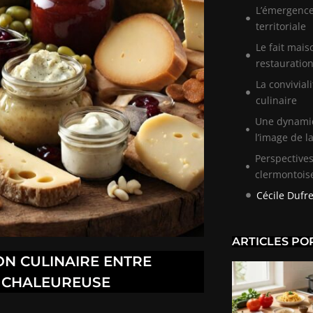
L’émergence
territoriale
Le fait mais
restauratio
La convivial
culinaire
Une dynamiq
l’image de la
Perspectives
clermontois
Cécile Dufr
ARTICLES PO
ON CULINAIRE ENTRE
E CHALEUREUSE