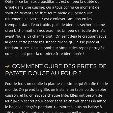
Obtenir ce fameux croustillant, c’est un peu la quête du
Graal dans une cuisine. On a tous connu ce moment de
solitude devant une frite toute molle qui pendouille
tristement. Le secret, c’est d’enlever l’amidon en les
trempant dans l’eau froide, puis de bien les sécher comme
si on bichonnait un nouveau, né. Un peu de fécule de maïs
avant l’huile, ça change tout ! On sent déjà le craquant sous
la dent, cette petite résistance divine qui laisse place au
fondant sucré. C’est le bonheur simple des repas partagés
où on se bat pour la dernière frite bien dorée !
COMMENT CUIRE DES FRITES DE
PATATE DOUCE AU FOUR ?
Pour le four, on oublie la plaque classique qui étouffe tout le
monde. On prend la grille, on installe un tapis ou du papier
cuisson, et là, on espace chaque frite. Elles ont besoin de
leur jardin secret pour dorer sans se chevaucher ! On lance
le bal à 200 degrés pendant 15 minutes, puis on baisse à
180 pour 30 minutes. À mi, cuisson, on mélange avec amour