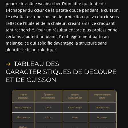
poudre invisible va absorber l’humidité qui tente de
s’échapper du cœur de la patate douce pendant la cuisson.
Le résultat est une couche de protection qui va durcir sous
l’effet de l’huile et de la chaleur, créant ainsi ce craquant
tant recherché. Pour un résultat encore plus professionnel,
certains ajoutent un blanc d’œuf légèrement battu au
mélange, ce qui solidifie davantage la structure sans
alourdir le bilan calorique.
TABLEAU DES
CARACTÉRISTIQUES DE DÉCOUPE
ET DE CUISSON
Type de
Épaisseur
Rapport
Temps de cuisson
préparation
recommandée
sucres/amidon
estimé
Frites classiques
1,5 cm
Faible à Moyen
25-30 minutes
Bâtonnets fins
0,8 cm
Moyen
20 minutes
Quartiers