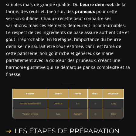
simples mais de grande qualité. Du
beurre demi-sel
, de la
farine, des œufs et, bien sûr, des
pruneaux
pour cette
version sublime. Chaque recette peut connaître ses
variations, mais ces éléments demeurent incontournables.
Le respect de ces ingrédients de base assure authenticité et
goût irréprochable. En Bretagne, l’importance du beurre
demi-sel ne saurait être sous-estimée, car il est l’âme de
cette pâtisserie. Son goût riche et généreux se marie
parfaitement avec la douceur des pruneaux, créant une
harmonie gustative qui se démarque par sa complexité et sa
finesse.
Comparaison des ingrédients selon quelques recettes populaires
Recette
Beurre
Farine
Œufs
Pruneaux
Recette traditionnelle
Demi-sel
Blé
3
200g
Version revisité
Salé
Sarrasin
4
250g
LES ÉTAPES DE PRÉPARATION