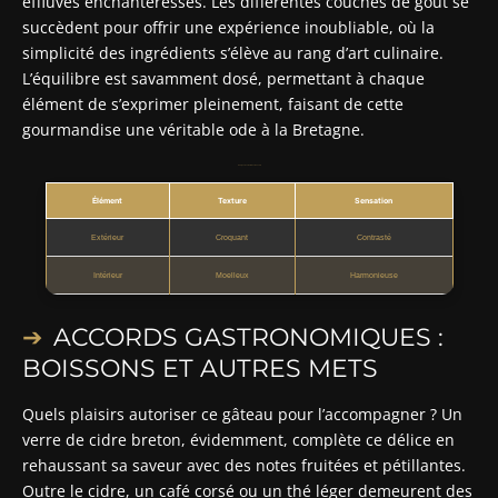
effluves enchanteresses. Les différentes couches de goût se
succèdent pour offrir une expérience inoubliable, où la
simplicité des ingrédients s’élève au rang d’art culinaire.
L’équilibre est savamment dosé, permettant à chaque
élément de s’exprimer pleinement, faisant de cette
gourmandise une véritable ode à la Bretagne.
Analyse des textures et saveurs
Élément
Texture
Sensation
Extérieur
Croquant
Contrasté
Intérieur
Moelleux
Harmonieuse
ACCORDS GASTRONOMIQUES :
BOISSONS ET AUTRES METS
Quels plaisirs autoriser ce gâteau pour l’accompagner ? Un
verre de cidre breton, évidemment, complète ce délice en
rehaussant sa saveur avec des notes fruitées et pétillantes.
Outre le cidre, un café corsé ou un thé léger demeurent des