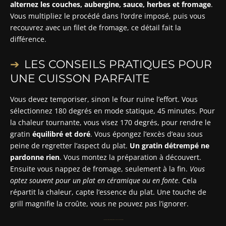
alternez les couches, aubergine, sauce, herbes et fromage
.
Vous multipliez le procédé dans l’ordre imposé, puis vous
recouvrez avec un filet de fromage, ce détail fait la
différence.
LES CONSEILS PRATIQUES POUR
UNE CUISSON PARFAITE
Vous devez temporiser, sinon le four ruine l’effort. Vous
sélectionnez 180 degrés en mode statique, 45 minutes. Pour
la chaleur tournante, vous visez 170 degrés, pour rendre le
gratin
équilibré et doré
. Vous épongez l’excès d’eau sous
peine de regretter l’aspect du plat.
Un gratin détrempé ne
pardonne rien
. Vous montez la préparation à découvert.
Ensuite vous nappez de fromage, seulement à la fin.
Vous
optez souvent pour un plat en céramique ou en fonte
. Cela
répartit la chaleur, capte l’essence du plat. Une touche de
grill magnifie la croûte, vous ne pouvez pas l’ignorer.
Tableau des temps et températures de cuisson selon le matériel