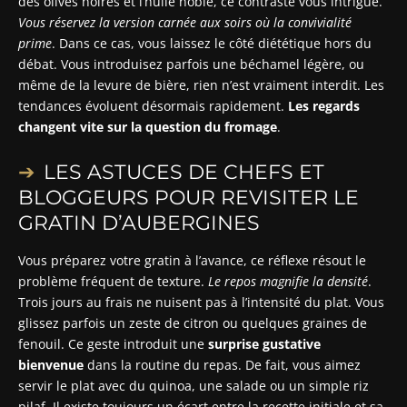
des olives noires et l’huile noble, ce contraste vous intrigue.
Vous réservez la version carnée aux soirs où la convivialité
prime
. Dans ce cas, vous laissez le côté diététique hors du
débat. Vous introduisez parfois une béchamel légère, ou
même de la levure de bière, rien n’est vraiment interdit. Les
tendances évoluent désormais rapidement.
Les regards
changent vite sur la question du fromage
.
LES ASTUCES DE CHEFS ET
BLOGGEURS POUR REVISITER LE
GRATIN D’AUBERGINES
Vous préparez votre gratin à l’avance, ce réflexe résout le
problème fréquent de texture.
Le repos magnifie la densité
.
Trois jours au frais ne nuisent pas à l’intensité du plat. Vous
glissez parfois un zeste de citron ou quelques graines de
fenouil. Ce geste introduit une
surprise gustative
bienvenue
dans la routine du repas. De fait, vous aimez
servir le plat avec du quinoa, une salade ou un simple riz
pilaf. Il existe toujours un écart entre la recette initiale et sa