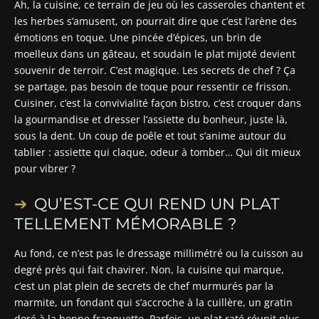
Ah, la cuisine, ce terrain de jeu où les casseroles chantent et
les herbes s’amusent, on pourrait dire que c’est l’arène des
émotions en toque. Une pincée d’épices, un brin de
moelleux dans un gâteau, et soudain le plat mijoté devient
souvenir de terroir. C’est magique. Les secrets de chef ? Ça
se partage, pas besoin de toque pour ressentir ce frisson.
Cuisiner, c’est la convivialité façon bistro, c’est croquer dans
la gourmandise et dresser l’assiette du bonheur, juste là,
sous la dent. Un coup de poêle et tout s’anime autour du
tablier : assiette qui claque, odeur à tomber… Qui dit mieux
pour vibrer ?
QU’EST-CE QUI REND UN PLAT
TELLEMENT MÉMORABLE ?
Au fond, ce n’est pas le dressage millimétré ou la cuisson au
degré près qui fait chavirer. Non, la cuisine qui marque,
c’est un plat plein de secrets de chef murmurés par la
marmite, un fondant qui s’accroche à la cuillère, un gratin
doré à la bonne franquette. Parfois, un plat raté réunit plus