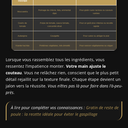
classique
Fromage de chèvre, feta, emmental
Pour gratin sans lactose ou saveurs
Mozzarella
râpé
variées
Coulis de
Pulpe de tomate, sauce tomate,
Pour un goût plus intense ou recette
tomate
concentré dilué
rapide
Aubergine
Courgette
Pour varier ou alléger le plat
Viande hachée
Protéines végétales, tofu émietté
Pour version végétarienne ou végan
Lorsque vous rassemblez tous les ingrédients, vous
ressentez l’impatience monter.
Votre main ajuste le
couteau
. Vous ne relâchez rien, conscient que le plus petit
détail rejaillit sur la texture finale. Chaque étape devient un
jalon vers la réussite.
Vous n’êtes pas là pour faire dans l’à-peu-
près
.
À lire pour compléter vos connaissances :
Gratin de reste de
poule : la recette idéale pour éviter le gaspillage