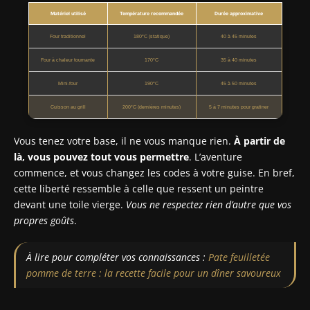
Matériel utilisé
Température recommandée
Durée approximative
Four traditionnel
180°C (statique)
40 à 45 minutes
Four à chaleur tournante
170°C
35 à 40 minutes
Mini-four
190°C
45 à 50 minutes
Cuisson au grill
200°C (dernières minutes)
5 à 7 minutes pour gratiner
Vous tenez votre base, il ne vous manque rien.
À partir de
là, vous pouvez tout vous permettre
. L’aventure
commence, et vous changez les codes à votre guise. En bref,
cette liberté ressemble à celle que ressent un peintre
devant une toile vierge.
Vous ne respectez rien d’autre que vos
propres goûts
.
À lire pour compléter vos connaissances :
Pate feuilletée
pomme de terre : la recette facile pour un dîner savoureux