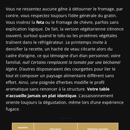
Vous ne ressentez aucune gêne à détourner le fromage, par
contre, vous respectez toujours l’idée générale du gratin.
Vous insérez la
feta
ou le fromage de chèvre, parfois sans
explication logique. De fait, la version végétarienne s’énonce
souvent, surtout quand le tofu ou les protéines végétales
traînent dans le réfrigérateur. Le printemps invite à
densifier la recette, un haché de veau s’écarte alors du
cadre d’origine, ce qui témoigne d’un élan personnel, voire
familial.
null Certains remplacent la tomate par une béchamel
légère
. D’autres disposeraient des courgettes pour lier le
tout et composer un paysage alimentaire différent sans
effort. Ainsi, une poignée d’herbes modifie le profil
aromatique sans renoncer à la structure.
Votre table
n’accueille jamais un plat identique
. L’assaisonnement
oriente toujours la dégustation, même lors d’une expérience
fugace.
Tableau des alternatives courantes aux ingrédients
Ingrédient
Alternative
Utilisation conseillée