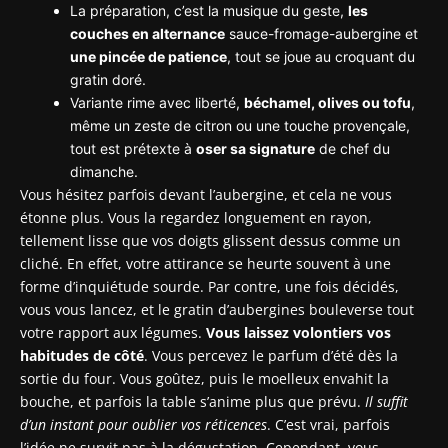
La préparation, c’est la musique du geste,
les
couches en alternance
sauce-fromage-aubergine et
une pincée de patience
, tout se joue au croquant du
gratin doré.
Variante rime avec liberté,
béchamel, olives ou tofu
,
même un zeste de citron ou une touche provençale,
tout est prétexte à
oser sa signature
de chef du
dimanche.
Vous hésitez parfois devant l’aubergine, et cela ne vous
étonne plus. Vous la regardez longuement en rayon,
tellement lisse que vos doigts glissent dessus comme un
cliché. En effet, votre attirance se heurte souvent à une
forme d’inquiétude sourde. Par contre, une fois décidés,
vous vous lancez, et le gratin d’aubergines bouleverse tout
votre rapport aux légumes.
Vous laissez volontiers vos
habitudes de côté
. Vous percevez le parfum d’été dès la
sortie du four. Vous goûtez, puis le moelleux envahit la
bouche, et parfois la table s’anime plus que prévu.
Il suffit
d’un instant pour oublier vos réticences
. C’est vrai, parfois
l’idée ne survit pas à la dégustation. Cependant, vous