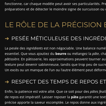
fonctionne, car chaque modèle peut avoir ses particularités. P
préparations et de détecter le moindre signe de surcuisson ou d
LE RÔLE DE LA PRÉCISION 
PESÉE MÉTICULEUSE DES INGRÉD
La pesée des
ingrédients
est non négociable. Une balance numéri
essentiel. Que vous ajoutiez du
beurre
ou mélangez la
pâte
, c
pâtissière
. En pâtisserie, les approximations peuvent tourner au 
texture peut devenir sablonneuse, tandis que trop peu de sucre 
Un excès ou un manque de l’un ou l’autre élément peut déforme
RESPECT DES TEMPS DE REPOS ET
Enfin, la patience est votre allié. Que ce soit pour des
pâtes feuil
de repos est impératif. Laisser reposer la
pâte
garantit une tex
précise apporte la saveur escomptée. Le repos donne aux ingrédi