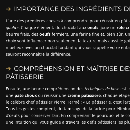
IMPORTANCE DES INGRÉDIENTS D
L’une des premières choses à comprendre pour réussir en pâtiss
qualité
. Chaque élément, du chocolat aux
oeufs
, joue un
rôle cr
beurre frais, des
oeufs
fermiers, une farine fine et, bien sûr, u
choix vont influencer non seulement la texture mais aussi le go
moelleux avec un chocolat fondant qui vous rappelle votre enfa
sauront reconnaître la différence.
COMPRÉHENSION ET MAÎTRISE DE
PÂTISSERIE
Ensuite, une bonne compréhension des
techniques de base
est i
une
pâte choux
ou réussir une
crème pâtissière
, chaque étape
le célèbre chef pâtissier Pierre Hermé : « La pâtisserie, c’est l’
Tous les gestes comptent, du tamisage de la farine pour élimin
d’oeufs pour conserver l’air. En comprenant le pourquoi et le
une intuition qui vous guide à travers les défis pâtissiers les p