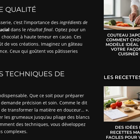
E QUALITÉ
erie, c’est l’importance des
ingrédients de
ucial
dans le
résultat final
. Optez pour un
COUTEAU JAPO
n chocolat à haute teneur en cacao. Ces
COMMENT CHOI
ût de vos créations. Imaginez un gâteau
MODÈLE IDÉAL
VOTRE FAÇO
nce. Ceux qui goûtent vos pâtisseries
CUISINER 
S TECHNIQUES DE
LES RECETTE
ndispensable. Que ce soit pour préparer
 demande précision et soin. Comme le dit
art de transformer la matière en douceur… ».
er les grumeaux jusqu’au pliage des blancs
 comment des techniques, vous développez
DES IDÉES
lus complexes.
RECETTES MA
FACILES POUR 