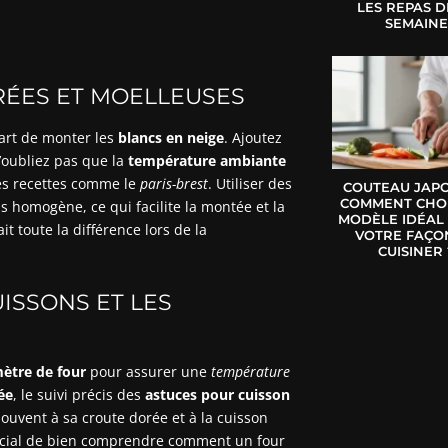
LES REPAS D
SEMAIN
RÉES ET MOELLEUSES
’art de monter les
blancs en neige
. Ajoutez
oubliez pas que la
température ambiante
es recettes comme le
paris-brest
. Utiliser des
COUTEAU JAPO
COMMENT CHOI
 homogène, ce qui facilite la montée et la
MODÈLE IDÉAL
it toute la différence lors de la
VOTRE FAÇO
CUISINER 
ISSONS ET LES
ètre de four
pour assurer une
température
ée
, le suivi précis des
astuces pour cuisson
ouvent à sa croute dorée et à la cuisson
 crucial de bien comprendre comment un four