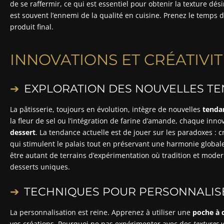
de se raffermir, ce qui est essentiel pour obtenir la texture dés
est souvent l’ennemi de la qualité en cuisine. Prenez le temps 
produit final.
INNOVATIONS ET CRÉATIVIT
EXPLORATION DES NOUVELLES TE
La pâtisserie, toujours en évolution, intègre de nouvelles
tenda
la fleur de sel ou l’intégration de farine d’amande, chaque inno
dessert
. La tendance actuelle est de jouer sur les paradoxes 
qui stimulent le palais tout en préservant une harmonie global
être autant de terrains d’expérimentation où tradition et moder
desserts uniques.
TECHNIQUES POUR PERSONNALIS
La personnalisation est reine. Apprenez à utiliser une
poche à d
vos créations. Pourquoi ne pas expérimenter avec des
textures 