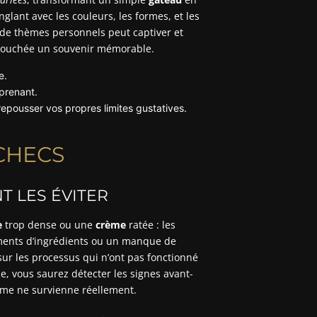
glant avec les couleurs, les formes, et les
r de thèmes personnels peut captiver et
e bouchée un souvenir mémorable.
e.
prenant.
repousser vos propres limites gustatives.
CHECS
 LES ÉVITER
e
trop dense ou une
crème
ratée : les
ments d’ingrédients ou un manque de
r les processus qui n’ont pas fonctionné
e, vous saurez détecter les signes avant-
ème ne survienne réellement.