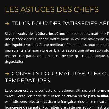
LES ASTUCES DES CHEFS
TRUCS POUR DES PÂTISSERIES AÉ
Si vous voulez des
pâtisseries aérées
et moelleuses, maîtrisez l
une pincée de sel avant de battre pour un volume maximum. N’
des
ingrédients
aide à une meilleure émulsion, surtout dans d
ingrédients à température ambiante assure une intégration plus
légèreté des pâtes. C’est un secret de chef qui, bien appliqué, fa
dégustation.
CONSEILS POUR MAÎTRISER LES CU
TEMPÉRATURES
La
cuisson
est, sans conteste, une science. Utilisez un
thermom
exacte
. Lorsqu’on parle de cuisson de
crème
ou de
pâte feuillet
est indispensable. Une
pâtisserie française
réussie se mesure s
homogène de sa
pâte
. Pour atteindre cette perfection, il est