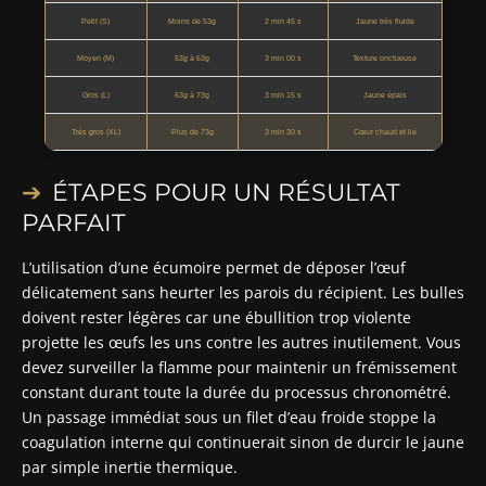
Petit (S)
Moins de 53g
2 min 45 s
Jaune très fluide
Moyen (M)
53g à 63g
3 min 00 s
Texture onctueuse
Gros (L)
63g à 73g
3 min 15 s
Jaune épais
Très gros (XL)
Plus de 73g
3 min 30 s
Cœur chaud et lié
ÉTAPES POUR UN RÉSULTAT
PARFAIT
L’utilisation d’une écumoire permet de déposer l’œuf
délicatement sans heurter les parois du récipient. Les bulles
doivent rester légères car une ébullition trop violente
projette les œufs les uns contre les autres inutilement. Vous
devez surveiller la flamme pour maintenir un frémissement
constant durant toute la durée du processus chronométré.
Un passage immédiat sous un filet d’eau froide stoppe la
coagulation interne qui continuerait sinon de durcir le jaune
par simple inertie thermique.