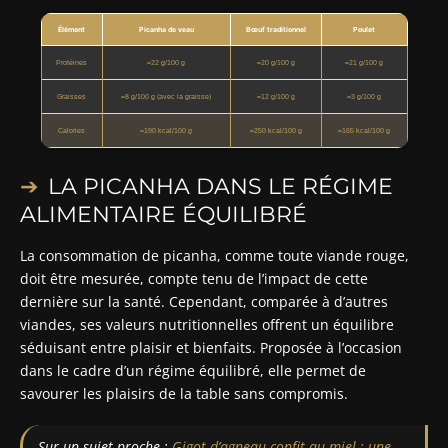
Élément
Picanha de veau
Bœuf traditionnel
Poulet
Protéines
≈22 g/100 g
≈20 g/100 g
≈21 g/100 g
Graisses
≈8 g/100 g (avec la graisse)
≈12 g/100 g
≈3 g/100 g
Calories
≈190 kcal/100 g
≈250 kcal/100 g
≈165 kcal/100 g
LA PICANHA DANS LE RÉGIME
ALIMENTAIRE ÉQUILIBRÉ
La consommation de picanha, comme toute viande rouge,
doit être mesurée, compte tenu de l’impact de cette
dernière sur la santé. Cependant, comparée à d’autres
viandes, ses valeurs nutritionnelles offrent un équilibre
séduisant entre plaisir et bienfaits. Proposée à l’occasion
dans le cadre d’un régime équilibré, elle permet de
savourer les plaisirs de la table sans compromis.
Sur un sujet proche :
Gigot d’agneau confit au miel : une