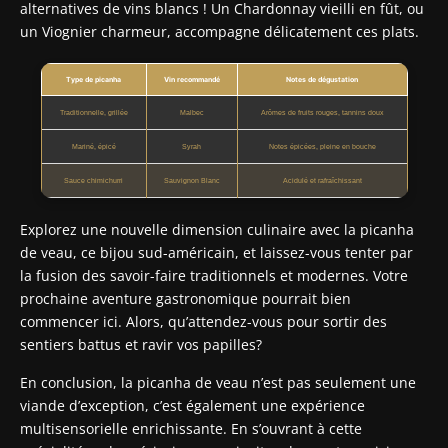
alternatives de vins blancs ! Un Chardonnay vieilli en fût, ou
un Viognier charmeur, accompagne délicatement ces plats.
Type de picanha
Vin recommandé
Notes de dégustation
Traditionnelle, grillée
Malbec
Arômes de fruits rouges, tannins doux
Mariné, épicé
Syrah
Notes épicées, pleine en bouche
Sauce chimichurri
Sauvignon Blanc
Acidulé et rafraîchissant
Explorez une nouvelle dimension culinaire avec la picanha
de veau, ce bijou sud-américain, et laissez-vous tenter par
la fusion des savoir-faire traditionnels et modernes. Votre
prochaine aventure gastronomique pourrait bien
commencer ici. Alors, qu’attendez-vous pour sortir des
sentiers battus et ravir vos papilles?
En conclusion, la picanha de veau n’est pas seulement une
viande d’exception, c’est également une expérience
multisensorielle enrichissante. En s’ouvrant à cette