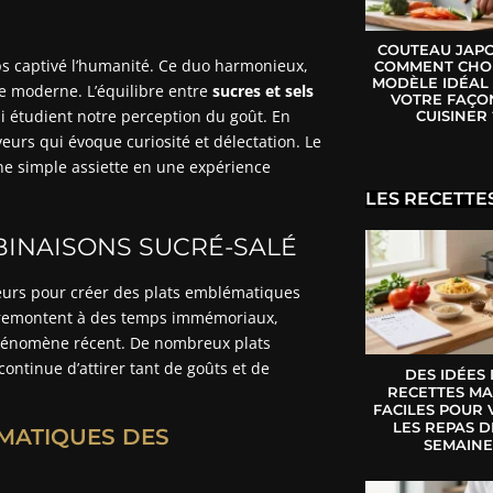
COUTEAU JAPO
mps captivé l’humanité. Ce duo harmonieux,
COMMENT CHOI
MODÈLE IDÉAL
e moderne. L’équilibre entre
sucres et sels
VOTRE FAÇO
ui étudient notre perception du goût. En
CUISINER 
veurs qui évoque curiosité et délectation. Le
ne simple assiette en une expérience
LES RECETTE
BINAISONS SUCRÉ-SALÉ
veurs pour créer des plats emblématiques
ge remontent à des temps immémoriaux,
hénomène récent. De nombreux plats
ontinue d’attirer tant de goûts et de
DES IDÉES
RECETTES MA
FACILES POUR 
LES REPAS D
ÉMATIQUES DES
SEMAIN