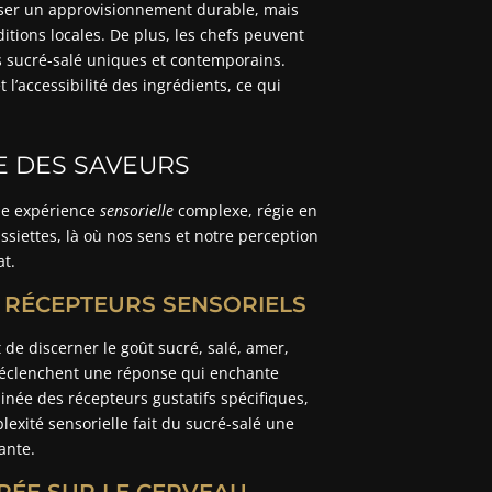
iser un approvisionnement durable, mais
ditions locales. De plus, les chefs peuvent
ts sucré-salé uniques et contemporains.
t l’accessibilité des ingrédients, ce qui
E DES SAVEURS
une expérience
sensorielle
complexe, régie en
assiettes, là où nos sens et notre perception
at.
S RÉCEPTEURS SENSORIELS
 de discerner le goût sucré, salé, amer,
s déclenchent une réponse qui enchante
binée des récepteurs gustatifs spécifiques,
xité sensorielle fait du sucré-salé une
ante.
RÉE SUR LE CERVEAU