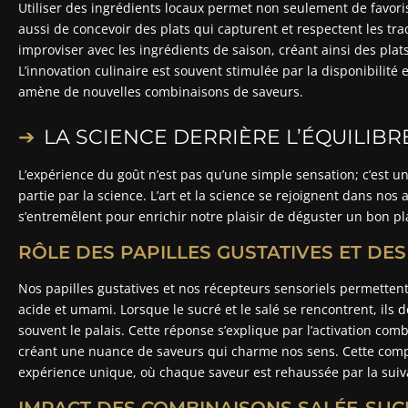
Utiliser des ingrédients locaux permet non seulement de favor
aussi de concevoir des plats qui capturent et respectent les tra
improviser avec les ingrédients de saison, créant ainsi des pla
L’innovation culinaire est souvent stimulée par la disponibilité e
amène de nouvelles combinaisons de saveurs.
LA SCIENCE DERRIÈRE L’ÉQUILIBR
L’expérience du goût n’est pas qu’une simple sensation; c’est 
partie par la science. L’art et la science se rejoignent dans nos 
s’entremêlent pour enrichir notre plaisir de déguster un bon pl
RÔLE DES PAPILLES GUSTATIVES ET DE
Nos papilles gustatives et nos récepteurs sensoriels permettent
acide et umami. Lorsque le sucré et le salé se rencontrent, il
souvent le palais. Cette réponse s’explique par l’activation com
créant une nuance de saveurs qui charme nos sens. Cette comple
expérience unique, où chaque saveur est rehaussée par la suiv
IMPACT DES COMBINAISONS SALÉE-SUC