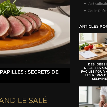
L’art culina
Cécile Dufr
ARTICLES PO
DES IDÉES
RECETTES MA
PAPILLES : SECRETS DE
FACILES POUR 
LES REPAS D
SEMAIN
AND LE SALÉ