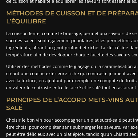
de cuisson et habilité à équilibrer les saveurs sont essentielles.
MÉTHODES DE CUISSON ET DE PRÉPARA
L’ÉQUILIBRE
La cuisson lente, comme le braisage, permet aux saveurs de se
sucrées-salées sont également populaires, elles permettent aux
ingrédients, offrant un goût profond et riche. La clef réside dans
température afin de développer chaque facette des saveurs sou
Utiliser des méthodes comme le glaçage ou la caramélisation aid
créant une couche extérieure riche qui contraste joliment avec l
avec la texture, en ajoutant par exemple une compote de fruit
en valeur le contraste entre le sucré et le salé tout en assuran
PRINCIPES DE L’ACCORD METS-VINS AU
SALÉ
Choisir le bon vin pour accompagner un plat sucré-salé peut inte
être choisi pour compléter sans submerger les saveurs. Par ex
peut être délicieux avec un plat épicé, tandis qu’un Chianti s