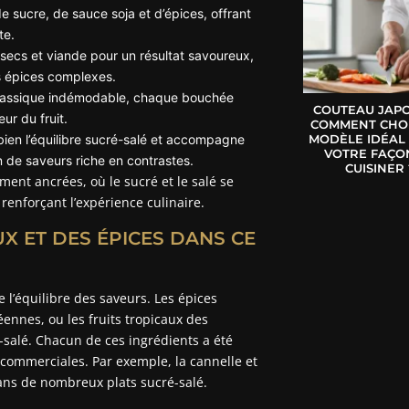
e sucre, de sauce soja et d’épices, offrant
te.
 secs et viande pour un résultat savoureux,
s épices complexes.
 classique indémodable, chaque bouchée
COUTEAU JAPO
ur du fruit.
COMMENT CHOI
bien l’équilibre sucré-salé et accompagne
MODÈLE IDÉAL
VOTRE FAÇO
n de saveurs riche en contrastes.
CUISINER 
ent ancrées, où le sucré et le salé se
enforçant l’expérience culinaire.
X ET DES ÉPICES DANS CE
 l’équilibre des saveurs. Les épices
ennes, ou les fruits tropicaux des
-salé. Chacun de ces ingrédients a été
s commerciales. Par exemple, la cannelle et
dans de nombreux plats sucré-salé.