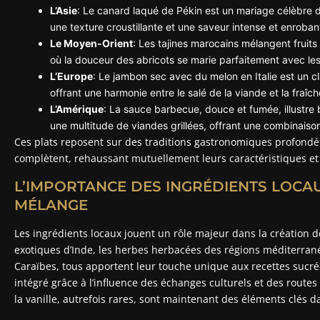
L’Asie
: Le canard laqué de Pékin est un mariage célèbre d
une texture croustillante et une saveur intense et enroban
Le Moyen-Orient
: Les tajines marocains mélangent fruits
où la douceur des abricots se marie parfaitement avec le
L’Europe
: Le jambon sec avec du melon en Italie est un
offrant une harmonie entre le salé de la viande et la fraîche
L’Amérique
: La sauce barbecue, douce et fumée, illustre 
une multitude de viandes grillées, offrant une combinaiso
Ces plats reposent sur des traditions gastronomiques profondém
complètent, rehaussant mutuellement leurs caractéristiques et r
L’IMPORTANCE DES INGRÉDIENTS LOCAU
MÉLANGE
Les ingrédients locaux jouent un rôle majeur dans la création de
exotiques d’Inde, les herbes herbacées des régions méditerrané
Caraïbes, tous apportent leur touche unique aux recettes sucré
intégré grâce à l’influence des échanges culturels et des route
la vanille, autrefois rares, sont maintenant des éléments clés 