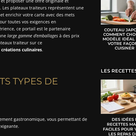
et proposer une offre originale et
. Les plateaux traiteurs représentent une
t enrichir votre carte avec des mets
pour toutes vos exigences en
rience, ce portail est le partenaire
COUTEAU JAPO
COMMENT CHOI
 une
large gamme d’emballages
à des prix
MODÈLE IDÉAL
teaux traiteur sur ce
VOTRE FAÇO
CUISINER 
créations culinaires
.
LES RECETTE
TS TYPES DE
sement gastronomique, vous permettant de
DES IDÉES
RECETTES MA
exigeante.
FACILES POUR 
LES REPAS D