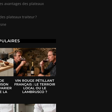
les avantages des plateaux
es plateaux traiteur ?
esne
PULAIRES
 DE
VIN ROUGE PÉTILLANT
ISON
FRANÇAIS : LE TERROIR
VARIER
LOCAL OU LE
E LA
LAMBRUSCO ?
E