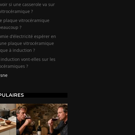
oir si une casserole va sur
vitrocéramique ?
ne plaque vitrocéramique
eaucoup ?
mie d’électricité espérer en
une plaque vitrocéramique
que à induction ?
 induction vont-elles sur les
rocéramiques ?
esne
PULAIRES