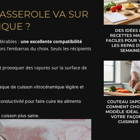
CASSEROLE VA SUR
IQUE ?
DES IDÉES
RECETTES MA
FACILES POUR 
dérables :
une excellente compatibilité
LES REPAS D
rs l’embarras du choix. Seuls les récipients
SEMAIN
 provoquer des rayures sur la surface de
laque de cuisson vitrocéramique légère et
conductivité
pour faire cuire les aliments
COUTEAU JAPO
COMMENT CHOI
MODÈLE IDÉAL
 cuisson plus saine.
VOTRE FAÇO
CUISINER 