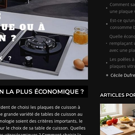
Comment sav
une plaque 
Est-ce qu’u
consomme b
Quelle écono
remplaçant 
avec une pla
Les poêles à
plaques vit
Cécile Dufr
ON LA PLUS ÉCONOMIQUE ?
ARTICLES PO
ident de choisi les plaques de cuisson à
ne grande variété de tables de cuisson au
nologie soient des critères importants, le
ur le choix de sa table de cuisson. Quelles
ues vitrocéramiques ? Comment choisir la