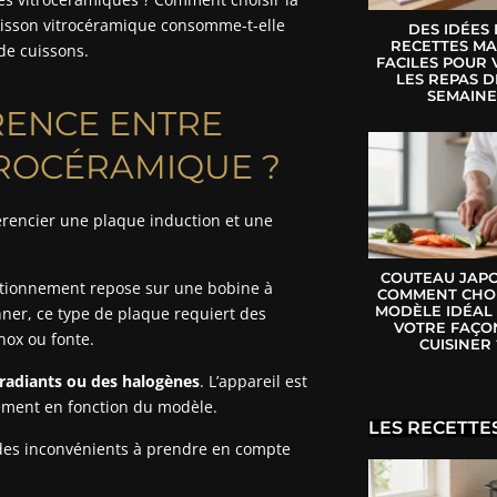
cuisson vitrocéramique consomme-t-elle
DES IDÉES
RECETTES MA
de cuissons.
FACILES POUR 
LES REPAS D
SEMAIN
RENCE ENTRE
TROCÉRAMIQUE ?
érencier une plaque induction et une
COUTEAU JAPO
ctionnement repose sur une bobine à
COMMENT CHOI
MODÈLE IDÉAL
ner, ce type de plaque requiert des
VOTRE FAÇO
inox ou fonte.
CUISINER 
radiants ou des halogènes
. L’appareil est
dement en fonction du modèle.
LES RECETTE
des inconvénients à prendre en compte