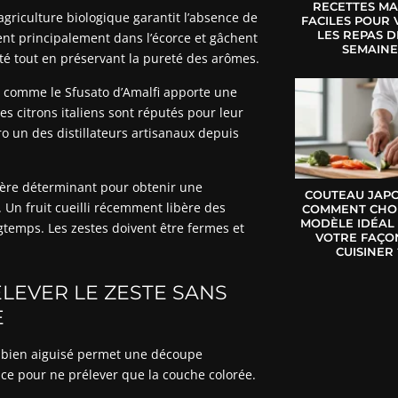
RECETTES MA
 l’agriculture biologique garantit l’absence de
FACILES POUR 
LES REPAS D
gent principalement dans l’écorce et gâchent
SEMAIN
té tout en préservant la pureté des arômes.
es comme le Sfusato d’Amalfi apporte une
 citrons italiens sont réputés pour leur
ro un des distillateurs artisanaux depuis
itère déterminant pour obtenir une
COUTEAU JAPO
. Un fruit cueilli récemment libère des
COMMENT CHOI
MODÈLE IDÉAL
ngtemps. Les zestes doivent être fermes et
VOTRE FAÇO
CUISINER 
LEVER LE ZESTE SANS
E
e bien aiguisé permet une découpe
face pour ne prélever que la couche colorée.