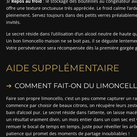
3/
Repos au froid
: le stockage des bouteilles au congélateur av
offre une texture onctueuse très appréciée. Le froid calme l’ardeu
pleinement. Servez toujours dans des petits verres préalableme
invités.
Le secret réside dans l’utilisation d’un alcool neutre de haute qu
Un bon limoncello maison ne se boit pas, il se déguste lenteme
Votre persévérance sera récompensée dès la première gorgée g
AIDE SUPPLÉMENTAIRE
COMMENT FAIT-ON DU LIMONCELL
Faire son propre limoncello, c’est un peu comme capturer un ra
commence par choisir de beaux citrons, on récupère leurs zest
bain d’alcool pur. Le secret réside dans l’attente, on laisse mac
un résultat vraiment divin, un mois entier dans un coin sec est
remuer le bocal de temps en temps, juste pour réveiller les ar
patience qui promet des moments de partage inoubliables !