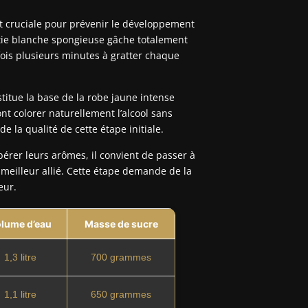
st cruciale pour prévenir le développement
tie blanche spongieuse gâche totalement
rfois plusieurs minutes à gratter chaque
titue la base de la robe jaune intense
ont colorer naturellement l’alcool sans
e la qualité de cette étape initiale.
bérer leurs arômes, il convient de passer à
meilleur allié. Cette étape demande de la
eur.
lume d’eau
Masse de sucre
1,3 litre
700 grammes
1,1 litre
650 grammes