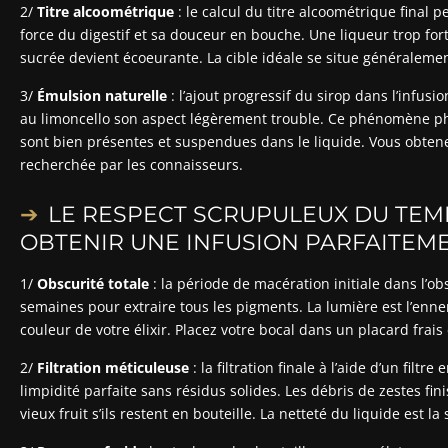
2/
Titre alcoométrique
: le calcul du titre alcoométrique final p
force du digestif et sa douceur en bouche. Une liqueur trop fort
sucrée devient écoeurante. La cible idéale se situe généraleme
3/
Émulsion naturelle
: l’ajout progressif du sirop dans l’infus
au limoncello son aspect légèrement trouble. Ce phénomène phy
sont bien présentes et suspendues dans le liquide. Vous obtenez
recherchée par les connaisseurs.
LE RESPECT SCRUPULEUX DU TEM
OBTENIR UNE INFUSION PARFAITEM
1/
Obscurité totale
: la période de macération initiale dans l’ob
semaines pour extraire tous les pigments. La lumière est l’enne
couleur de votre élixir. Placez votre bocal dans un placard frai
2/
Filtration méticuleuse
: la filtration finale à l’aide d’un fil
limpidité parfaite sans résidus solides. Les débris de zestes fi
vieux fruit s’ils restent en bouteille. La netteté du liquide est la