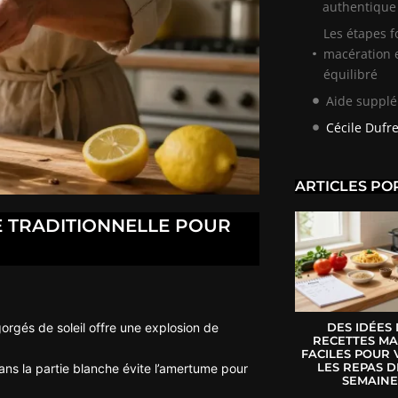
authentique
Les étapes 
macération e
équilibré
Aide suppl
Cécile Dufr
ARTICLES PO
E TRADITIONNELLE POUR
orgés de soleil offre une explosion de
DES IDÉES
RECETTES MA
FACILES POUR 
LES REPAS D
ans la partie blanche évite l’amertume pour
SEMAIN