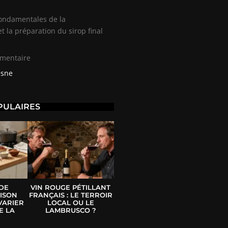
fondamentales de la
t la préparation du sirop final
émentaire
esne
PULAIRES
 DE
VIN ROUGE PÉTILLANT
ISON
FRANÇAIS : LE TERROIR
VARIER
LOCAL OU LE
E LA
LAMBRUSCO ?
E