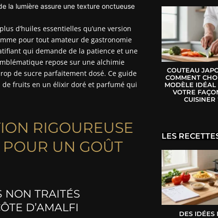
 de la lumière assure une texture onctueuse
 plus d’huiles essentielles qu’une version
 comme pour tout amateur de gastronomie
ratifiant qui demande de la patience et une
n emblématique repose sur une alchimie
COUTEAU JAPO
sirop de sucre parfaitement dosé. Ce guide
COMMENT CHOI
de fruits en un élixir doré et parfumé qui
MODÈLE IDÉAL
VOTRE FAÇO
CUISINER 
TION RIGOUREUSE
LES RECETTE
E POUR UN GOÛT
S NON TRAITÉS
ÔTE D’AMALFI
DES IDÉES