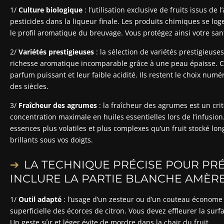
1/
Culture biologique
: l’utilisation exclusive de fruits issus de
pesticides dans la liqueur finale. Les produits chimiques se lo
le profil aromatique du breuvage. Vous protégez ainsi votre san
2/
Variétés prestigieuses
: la sélection de variétés prestigieus
richesse aromatique incomparable grâce à une peau épaisse. Ces
parfum puissant et leur faible acidité. Ils restent le choix numé
des siècles.
3/
Fraîcheur des agrumes
: la fraîcheur des agrumes est un cr
concentration maximale en huiles essentielles lors de l’infusion
essences plus volatiles et plus complexes qu’un fruit stocké lo
brillants sous vos doigts.
LA TECHNIQUE PRÉCISE POUR PRÉ
INCLURE LA PARTIE BLANCHE AMÈR
1/
Outil adapté
: l’usage d’un zesteur ou d’un couteau économ
superficielle des écorces de citron. Vous devez effleurer la sur
Un geste sûr et léger évite de mordre dans la chair du fruit.