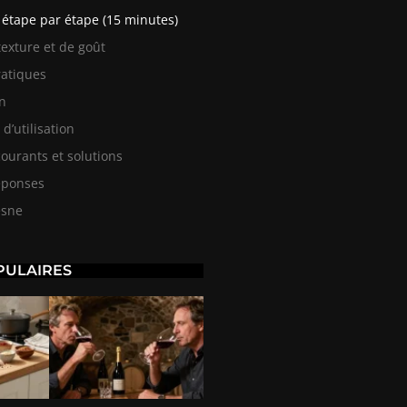
 étape par étape (15 minutes)
texture et de goût
ratiques
n
d’utilisation
ourants et solutions
éponses
esne
PULAIRES