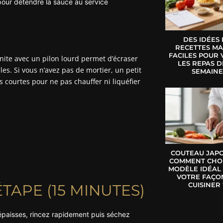
pour détendre la sauce au service
DES IDÉES
RECETTES MA
FACILES POUR 
nite avec un pilon lourd permet d’écraser
LES REPAS D
lles. Si vous n’avez pas de mortier, un petit
SEMAIN
s courtes pour ne pas chauffer ni liquéfier
COUTEAU JAPO
COMMENT CHOI
MODÈLE IDÉAL
VOTRE FAÇO
CUISINER 
TAPE (15 MINUTES)
es épaisses, rincez rapidement puis séchez