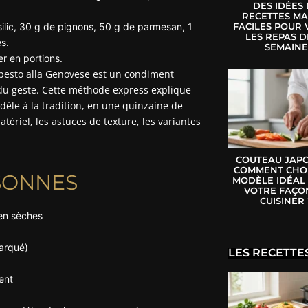
DES IDÉES
RECETTES MA
lic, 30 g de pignons, 50 g de parmesan, 1
FACILES POUR 
LES REPAS D
es.
SEMAIN
er en portions.
e pesto alla Genovese est un condiment
e du geste. Cette méthode express explique
èle à la tradition, en une quinzaine de
tériel, les astuces de texture, les variantes
COUTEAU JAPO
COMMENT CHOI
SONNES
MODÈLE IDÉAL
VOTRE FAÇO
CUISINER 
bien sèches
arqué)
LES RECETTE
ent