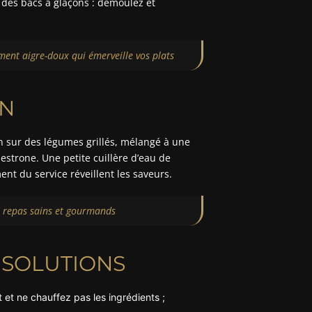
 des bacs à glaçons : démoulez et
ment aigre-doux qui émerveille vos plats
ON
tion sur des légumes grillés, mélangé à une
nestrone. Une petite cuillère d’eau de
nt du service réveillent les saveurs.
s repas sains et gourmands
 SOLUTIONS
 et ne chauffez pas les ingrédients ;