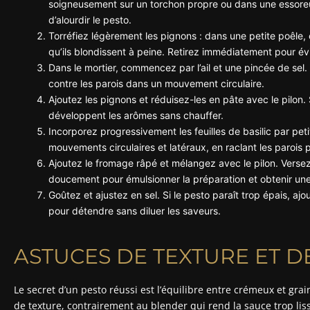
soigneusement sur un torchon propre ou dans une essoreuse
d’alourdir le pesto.
Torréfiez légèrement les pignons : dans une petite poêle,
qu’ils blondissent à peine. Retirez immédiatement pour éviter
Dans le mortier, commencez par l’ail et une pincée de sel. É
contre les parois dans un mouvement circulaire.
Ajoutez les pignons et réduisez-les en pâte avec le pilon. 
développent les arômes sans chauffer.
Incorporez progressivement les feuilles de basilic par pe
mouvements circulaires et latéraux, en raclant les paroi
Ajoutez le fromage râpé et mélangez avec le pilon. Versez en
doucement pour émulsionner la préparation et obtenir un
Goûtez et ajustez en sel. Si le pesto paraît trop épais, aj
pour détendre sans diluer les saveurs.
ASTUCES DE TEXTURE ET D
Le secret d’un pesto réussi est l’équilibre entre crémeux et gr
de texture, contrairement au blender qui rend la sauce trop liss