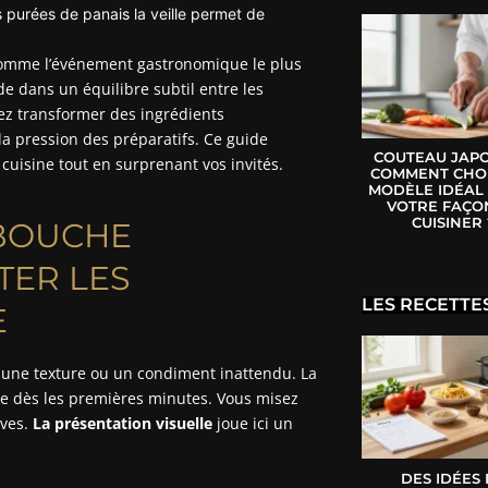
es purées de panais la veille permet de
 comme l’événement gastronomique le plus
e dans un équilibre subtil entre les
ez transformer des ingrédients
la pression des préparatifs. Ce guide
COUTEAU JAPO
cuisine tout en surprenant vos invités.
COMMENT CHOI
MODÈLE IDÉAL
VOTRE FAÇO
CUISINER 
 BOUCHE
TER LES
LES RECETTE
E
z une texture ou un condiment inattendu. La
ère dès les premières minutes. Vous misez
ives.
La présentation visuelle
joue ici un
DES IDÉES