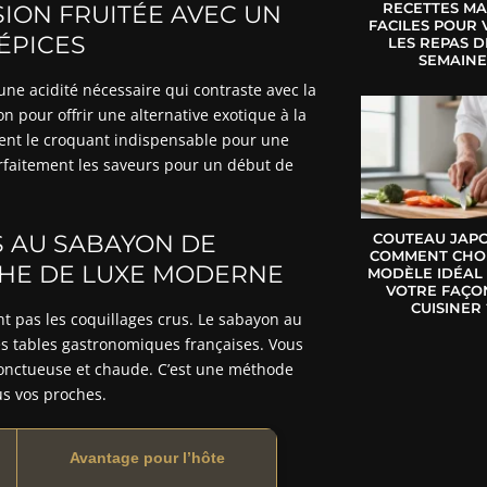
RECETTES MA
SION FRUITÉE AVEC UN
FACILES POUR 
ÉPICES
LES REPAS D
SEMAIN
ne acidité nécessaire qui contraste avec la
 pour offrir une alternative exotique à la
rtent le croquant indispensable pour une
arfaitement les saveurs pour un début de
S AU SABAYON DE
COUTEAU JAPO
COMMENT CHOI
HE DE LUXE MODERNE
MODÈLE IDÉAL
VOTRE FAÇO
CUISINER 
nt pas les coquillages crus. Le sabayon au
des tables gastronomiques françaises. Vous
 onctueuse et chaude. C’est une méthode
us vos proches.
Avantage pour l’hôte