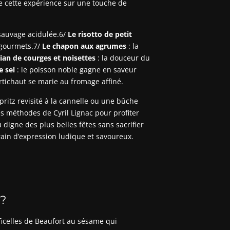
ore cette expérience sur une touche de
e sauvage acidulée.6/
Le risotto de petit
 gourmets.7/
Le chapon aux agrumes
: la
tian de courges et noisettes
: la douceur du
e sel
: le poisson noble gagne en saveur
artichaut se marie au fromage affiné.
 Spritz revisité à la cannelle ou une bûche
es méthodes de Cyril Lignac pour profiter
igne des plus belles fêtes sans sacrifier
rain d’expression ludique et savoureux.
?
ficelles de Beaufort au sésame qui