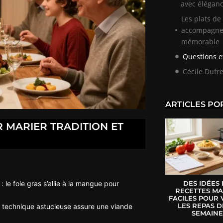
avec élégan
Les plats de 
accompagnem
mémorable
Questions e
Cécile Dufr
ARTICLES PO
R MARIER TRADITION ET
: le foie gras s’allie à la mangue pour
DES IDÉES
RECETTES MA
FACILES POUR 
LES REPAS D
e technique astucieuse assure une viande
SEMAIN