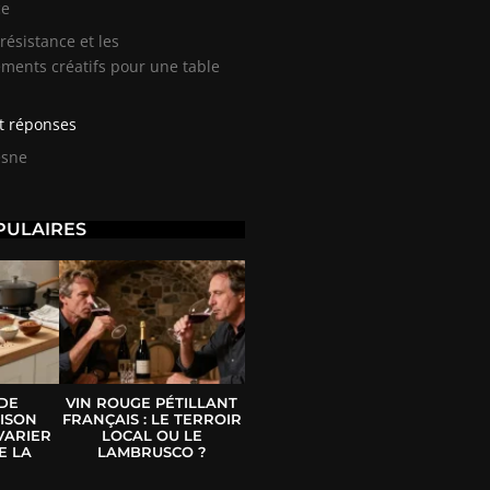
ce
résistance et les
ents créatifs pour une table
t réponses
esne
PULAIRES
 DE
VIN ROUGE PÉTILLANT
ISON
FRANÇAIS : LE TERROIR
VARIER
LOCAL OU LE
E LA
LAMBRUSCO ?
E