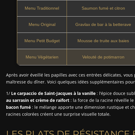
Menu Traditionnel
Saumon fumé et citron
Menu Original
Gravlax de bar à la betterave
Menu Petit Budget
Mousse de truite aux baies
Menu Végétarien
Velouté de potimarron
Après avoir éveillé les papilles avec ces entrées délicates, vous
maîtresse du dîner. Voici quelques idées supplémentaires pour va
1/
Le carpaccio de Saint-Jacques à la vanille
: l’épice douce sub
au sarrasin et crème de raifort
: la force de la racine réveille l
bacon fumé
: le mélange apporte une dimension rustique et ch
racines colorées créent une surprise visuelle totale.
LES PLATS DE RÉSISTANCE 