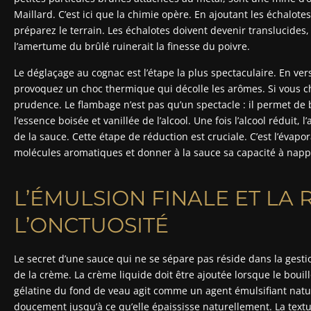
Maillard. C’est ici que la chimie opère. En ajoutant les échalot
préparez le terrain. Les échalotes doivent devenir translucides,
l’amertume du brûlé ruinerait la finesse du poivre.
Le déglaçage au cognac est l’étape la plus spectaculaire. En vers
provoquez un choc thermique qui décolle les arômes. Si vous cho
prudence. Le flambage n’est pas qu’un spectacle : il permet de 
l’essence boisée et vanillée de l’alcool. Une fois l’alcool réduit,
de la sauce. Cette étape de réduction est cruciale. C’est l’évapo
molécules aromatiques et donner à la sauce sa capacité à napper
L’ÉMULSION FINALE ET LA
L’ONCTUOSITÉ
Le secret d’une sauce qui ne se sépare pas réside dans la gesti
de la crème. La crème liquide doit être ajoutée lorsque le bouill
gélatine du fond de veau agit comme un agent émulsifiant naturel
doucement jusqu’à ce qu’elle épaississe naturellement. La textu