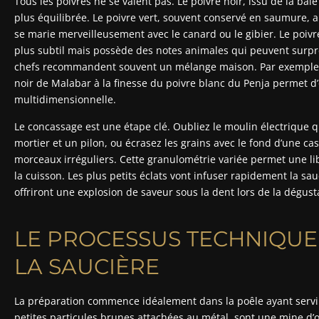
Tous les poivres ne se valent pas. Le poivre noir, issu de la bai
plus équilibrée. Le poivre vert, souvent conservé en saumure, 
se marie merveilleusement avec le canard ou le gibier. Le poivr
plus subtil mais possède des notes animales qui peuvent surpr
chefs recommandent souvent un mélange maison. Par exemple, 
noir de Malabar à la finesse du poivre blanc du Penja permet d
multidimensionnelle.
Le concassage est une étape clé. Oubliez le moulin électrique q
mortier et un pilon, ou écrasez les grains avec le fond d’une ca
morceaux irréguliers. Cette granulométrie variée permet une li
la cuisson. Les plus petits éclats vont infuser rapidement la sa
offriront une explosion de saveur sous la dent lors de la dégust
LE PROCESSUS TECHNIQUE 
LA SAUCIÈRE
La préparation commence idéalement dans la poêle ayant servi à
petites particules brunes attachées au métal, sont une mine d’o