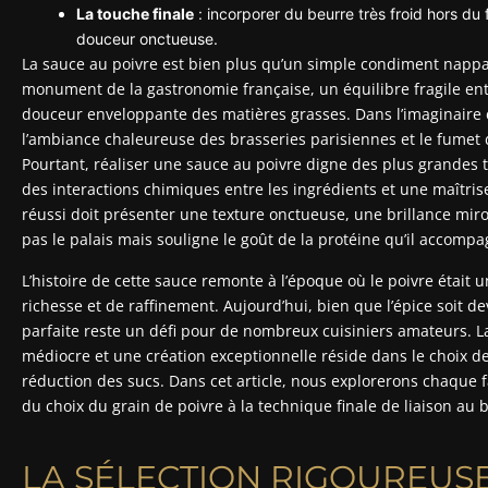
La touche finale
: incorporer du beurre très froid hors du 
douceur onctueuse.
La sauce au poivre est bien plus qu’un simple condiment nappa
monument de la gastronomie française, un équilibre fragile ent
douceur enveloppante des matières grasses. Dans l’imaginaire 
l’ambiance chaleureuse des brasseries parisiennes et le fumet d
Pourtant, réaliser une sauce au poivre digne des plus grande
des interactions chimiques entre les ingrédients et une maîtr
réussi doit présenter une texture onctueuse, une brillance mir
pas le palais mais souligne le goût de la protéine qu’il accompa
L’histoire de cette sauce remonte à l’époque où le poivre était
richesse et de raffinement. Aujourd’hui, bien que l’épice soit d
parfaite reste un défi pour de nombreux cuisiniers amateurs. L
médiocre et une création exceptionnelle réside dans le choix de
réduction des sucs. Dans cet article, nous explorerons chaque 
du choix du grain de poivre à la technique finale de liaison au 
LA SÉLECTION RIGOUREUS