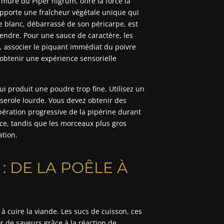
e mûre du Piper nigrum, offre la force la
apporte une fraîcheur végétale unique qui
e blanc, débarrassé de son péricarpe, est
endre. Pour une sauce de caractère, les
associer le piquant immédiat du poivre
’obtenir une expérience sensorielle
ui produit une poudre trop fine. Utilisez un
sserole lourde. Vous devez obtenir des
bération progressive de la pipérine durant
uce, tandis que les morceaux plus gros
ation.
: DE LA POÊLE À
 cuire la viande. Les sucs de cuisson, ces
r de saveurs grâce à la réaction de