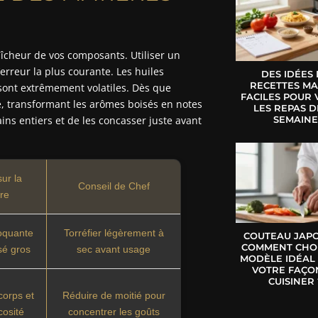
raîcheur de vos composants. Utiliser un
erreur la plus courante. Les huiles
DES IDÉES
RECETTES MA
sont extrêmement volatiles. Dès que
FACILES POUR 
e, transformant les arômes boisés en notes
LES REPAS D
SEMAIN
ins entiers et de les concasser juste avant
ur la
Conseil de Chef
ure
roquante
Torréfier légèrement à
COUTEAU JAPO
COMMENT CHOI
sé gros
sec avant usage
MODÈLE IDÉAL
VOTRE FAÇO
CUISINER 
corps et
Réduire de moitié pour
cosité
concentrer les goûts