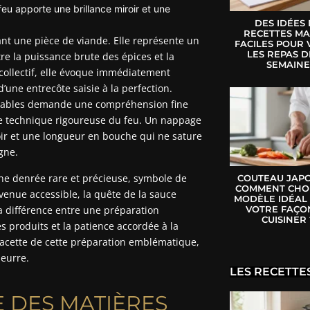
feu apporte une brillance miroir et une
DES IDÉES
RECETTES MA
nt une pièce de viande. Elle représente un
FACILES POUR 
LES REPAS D
re la puissance brute des épices et la
SEMAIN
collectif, elle évoque immédiatement
’une entrecôte saisie à la perfection.
s tables demande une compréhension fine
ise technique rigoureuse du feu. Un nappage
oir et une longueur en bouche qui ne sature
gne.
 une denrée rare et précieuse, symbole de
COUTEAU JAPO
COMMENT CHOI
evenue accessible, la quête de la sauce
MODÈLE IDÉAL
VOTRE FAÇO
a différence entre une préparation
CUISINER 
s produits et la patience accordée à la
facette de cette préparation emblématique,
beurre.
LES RECETTE
E DES MATIÈRES