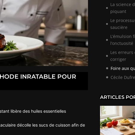
La science d
piquant
Le processus
saucière
L’émulsion f
l’onctuosité
Les erreurs
corriger
Foire aux q
ÉTHODE INRATABLE POUR
Cécile Dufr
ARTICLES PO
stant libère des huiles essentielles
aculaire décolle les sucs de cuisson afin de