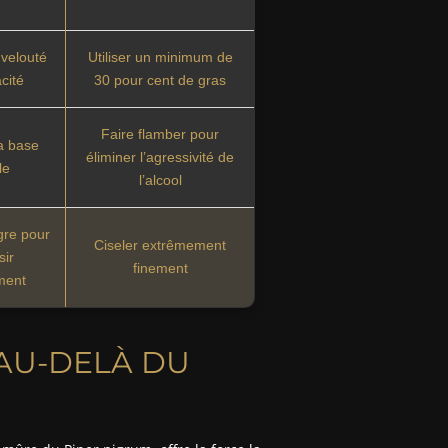
 velouté
Utiliser un minimum de
acité
30 pour cent de gras
Faire flamber pour
la base
éliminer l’agressivité de
le
l’alcool
gre pour
Ciseler extrêmement
sir
finement
ment
 AU-DELÀ DU