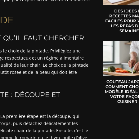
DES IDÉES
RECETTES MA
ADE
FACILES POUR 
LES REPAS D
SEMAIN
CE QU’IL FAUT CHERCHER
s le choix de la pintade. Privilégiez une
age respectueux et un régime alimentaire
qualité de leur chair. Le choix de la pintade
utôt rosée et de la peau qui doit être
COUTEAU JAPO
COMMENT CHOI
MODÈLE IDÉAL
TE : DÉCOUPE ET
VOTRE FAÇO
CUISINER 
 La première étape est la découpe, qui
orps, puis détachez délicatement les
icate chair de la pintade. Ensuite, c’est le
omme le romarin ou le thym, huile d’olive…