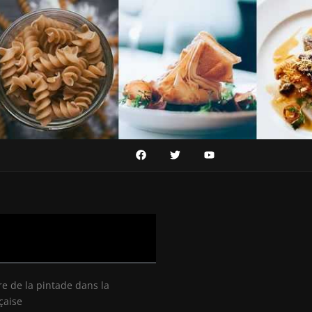
re de la pintade dans la
çaise