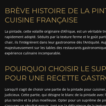
BRÈVE HISTOIRE DE LA PI
CUISINE FRANÇAISE
La pintade, cette volaille originaire d’Afrique, est un véritable t
rapidement adopté. Séduits par la texture ferme et le goût part
chair, ils l’intégrèrent dans leur gastronomie dès l’Antiquité. Au
majestueusement sur les tables des restaurants gastronomique
expérience culinaire incomparable.
POURQUOI CHOISIR LE SU
POUR UNE RECETTE GAST
Lorsqu’il s’agit de choisir une partie de la pintade pour cuisiner
judicieux. Cette partie, qui désigne le blanc de la pintade avec 
plus tendre et la plus moelleuse. Opter pour un suprême de pin
s’assurer un résultat exquis, tant par la délicatesse de la text