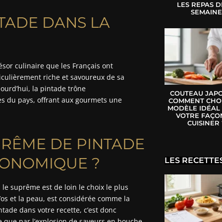
LES REPAS D
SEMAIN
NTADE DANS LA
résor culinaire que les Français ont
iculièrement riche et savoureux de sa
jourd’hui, la pintade trône
COUTEAU JAPO
s du pays, offrant aux gourmets une
COMMENT CHOI
MODÈLE IDÉAL
VOTRE FAÇO
CUISINER 
PRÊME DE PINTADE
RONOMIQUE ?
LES RECETTE
, le suprême est de loin le choix le plus
l’os et la peau, est considérée comme la
tade dans votre recette, c’est donc
ure que par l’explosion de saveurs en bouche.