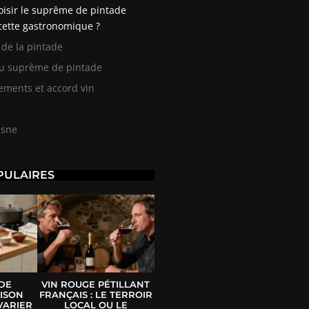
oisir le suprême de pintade
cette gastronomique ?
 de la pintade
du suprême de pintade
ments et accord vin
esne
PULAIRES
 DE
VIN ROUGE PÉTILLANT
ISON
FRANÇAIS : LE TERROIR
VARIER
LOCAL OU LE