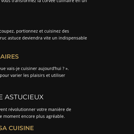
 vous transformez la corvée culinaire en un
oupez, portionnez et cuisinez des
truc astuce deviendra vite un indispensable
AIRES
e vais-je cuisiner aujourd’hui ? ».
 varier les plaisirs et utiliser
E ASTUCIEUX
ent révolutionner votre manière de
ce moment encore plus agréable.
A CUISINE