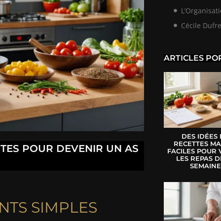
L’Organisati
Cécile Dufr
ARTICLES PO
DES IDÉES
RECETTES MA
NTES POUR DEVENIR UN AS
FACILES POUR 
LES REPAS D
SEMAIN
NTS SIMPLES