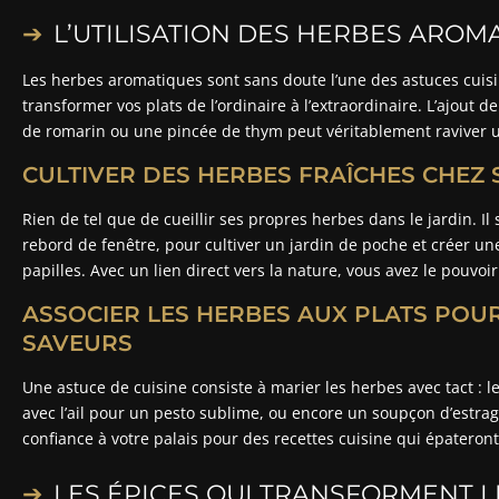
L’UTILISATION DES HERBES AROM
Les herbes aromatiques sont sans doute l’une des astuces cuisin
transformer vos plats de l’ordinaire à l’extraordinaire. L’ajout de
de romarin ou une pincée de thym peut véritablement raviver u
CULTIVER DES HERBES FRAÎCHES CHEZ 
Rien de tel que de cueillir ses propres herbes dans le jardin. Il
rebord de fenêtre, pour cultiver un jardin de poche et créer une 
papilles. Avec un lien direct vers la nature, vous avez le pouvoi
ASSOCIER LES HERBES AUX PLATS POU
SAVEURS
Une astuce de cuisine consiste à marier les herbes avec tact : le
avec l’ail pour un pesto sublime, ou encore un soupçon d’estrag
confiance à votre palais pour des recettes cuisine qui épateront
LES ÉPICES QUI TRANSFORMENT L