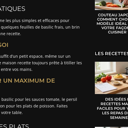
ATIQUES
COUTEAU JAPO
COMMENT CHOI
e les plus simples et efficaces pour
MODÈLE IDÉAL
 quelques feuilles de basilic frais, un brin
VOTRE FAÇO
CUISINER 
ne recette.
SOI
LES RECETTE
 suffit d’un petit espace, même sur un
maison recette toujours prête à titiller les
r entre vos mains.
R UN MAXIMUM DE
 basilic pour les sauces tomate, le persil
DES IDÉES
RECETTES MA
on pour les plats de poisson. Faites
FACILES POUR 
 votre table.
LES REPAS D
SEMAIN
ES PLATS