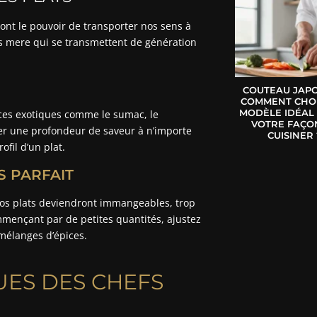
ont le pouvoir de transporter nos sens à
ces mere qui se transmettent de génération
COUTEAU JAPO
COMMENT CHOI
MODÈLE IDÉAL
ices exotiques comme le sumac, le
VOTRE FAÇO
er une profondeur de saveur à n’importe
CUISINER 
fil d’un plat.
S PARFAIT
 vos plats deviendront immangeables, trop
ommençant par de petites quantités, ajustez
 mélanges d’épices.
ES DES CHEFS