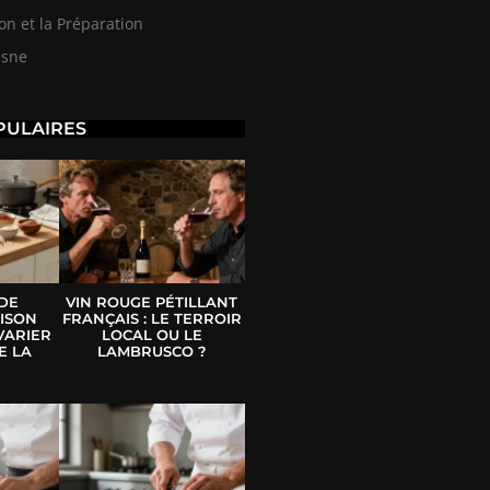
on et la Préparation
esne
PULAIRES
 DE
VIN ROUGE PÉTILLANT
ISON
FRANÇAIS : LE TERROIR
VARIER
LOCAL OU LE
E LA
LAMBRUSCO ?
E