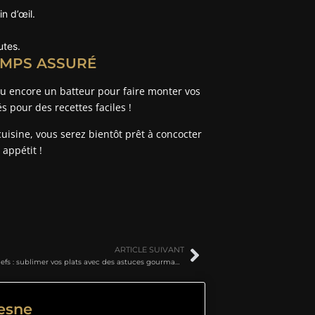
n d’œil.
utes.
EMPS ASSURÉ
ou encore un batteur pour faire monter vos
s pour des recettes faciles !
uisine, vous serez bientôt prêt à concocter
appétit !
ARTICLE SUIVANT
Secrets de chefs : sublimer vos plats avec des astuces gourmandes inattendues
resne