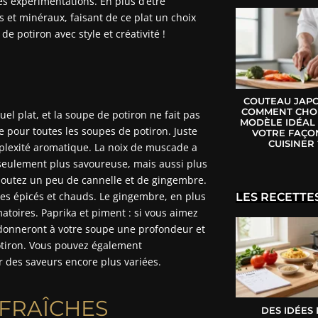
es expérimentations. En plus d’être
s et minéraux, faisant de ce plat un choix
 potiron avec style et créativité !
COUTEAU JAPO
COMMENT CHOI
l plat, et la soupe de potiron ne fait pas
MODÈLE IDÉAL
 pour toutes les soupes de potiron. Juste
VOTRE FAÇO
CUISINER 
mplexité aromatique. La noix de muscade a
seulement plus savoureuse, mais aussi plus
ajoutez un peu de cannelle et de gingembre.
es épicés et chauds. Le gingembre, en plus
LES RECETTE
atoires. Paprika et piment : si vous aimez
s donneront à votre soupe une profondeur et
otiron. Vous pouvez également
r des saveurs encore plus variées.
FRAÎCHES
DES IDÉES