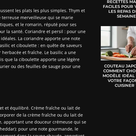
RECETTES MA
FACILES POUR 
ussent les plats les plus simples. Thym et
LES REPAS D
SEMAIN
 terreuse merveilleuse qui se marie
tiques, et le romarin, réputé pour ses
r la santé. Coriandre et persil : pour une
nt idéales. La coriandre apporte une note
silic et ciboulette : en quête de saveurs
r herbacée et fraîche. Le basilic a une
s que la ciboulette apporte une légère
aurier ou des feuilles de sauge pour une
COUTEAU JAPO
COMMENT CHOI
MODÈLE IDÉAL
VOTRE FAÇO
CUISINER 
t et équilibré. Crème fraîche ou lait de
corporer de la crème fraîche ou du lait de
re, apportant une douceur crémeuse qui se
cheddar): pour une note gourmande, le
ieusement dans la soupe chaude, apportant