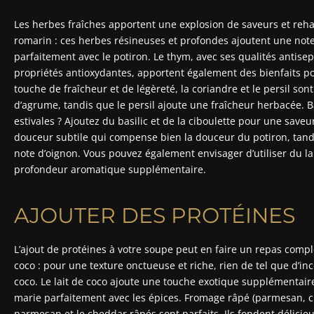
Les herbes fraîches apportent une explosion de saveurs et reha
romarin : ces herbes résineuses et profondes ajoutent une note
parfaitement avec le potiron. Le thym, avec ses qualités antisep
propriétés antioxydantes, apportent également des bienfaits pou
touche de fraîcheur et de légèreté, la coriandre et le persil so
d’agrume, tandis que le persil ajoute une fraîcheur herbacée. Ba
estivales ? Ajoutez du basilic et de la ciboulette pour une saveu
douceur subtile qui compense bien la douceur du potiron, tandi
note d’oignon. Vous pouvez également envisager d’utiliser du l
profondeur aromatique supplémentaire.
AJOUTER DES PROTÉINES
L’ajout de protéines à votre soupe peut en faire un repas comple
coco : pour une texture onctueuse et riche, rien de tel que d’in
coco. Le lait de coco ajoute une touche exotique supplémentai
marie parfaitement avec les épices. Fromage râpé (parmesan, 
parmesan et le cheddar râpés sont parfaits. Ils fondent délic