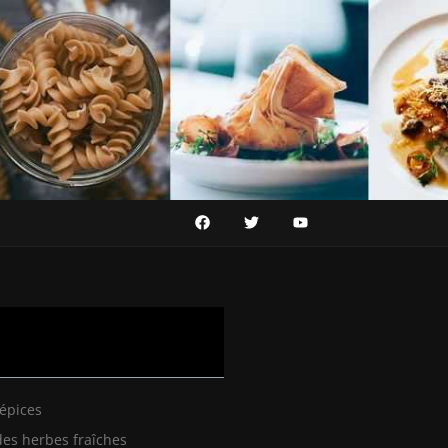
 épices
des herbes fraîches