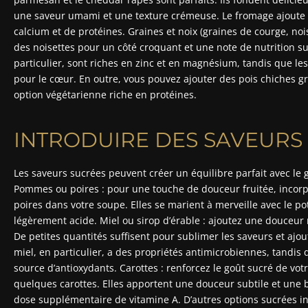
une saveur umami et une texture crémeuse. Le fromage ajout
calcium et de protéines. Graines et noix (graines de courge, noi
des noisettes pour un côté croquant et une note de nutrition s
particulier, sont riches en zinc et en magnésium, tandis que le
pour le cœur. En outre, vous pouvez ajouter des pois chiches g
option végétarienne riche en protéines.
INTRODUIRE DES SAVEURS
Les saveurs sucrées peuvent créer un équilibre parfait avec le 
Pommes ou poires : pour une touche de douceur fruitée, inco
poires dans votre soupe. Elles se marient à merveille avec le p
légèrement acide. Miel ou sirop d’érable : ajoutez une douceur 
De petites quantités suffisent pour sublimer les saveurs et aj
miel, en particulier, a des propriétés antimicrobiennes, tandis 
source d’antioxydants. Carottes : renforcez le goût sucré de votr
quelques carottes. Elles apportent une douceur subtile et une b
dose supplémentaire de vitamine A. D’autres options sucrées inc