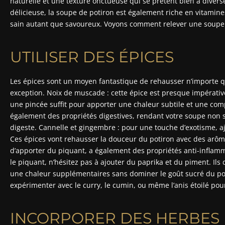
naturelle et une texture onctueuse qui se prêtent bien à divers
délicieuse, la soupe de potiron est également riche en vitamine
sain autant que savoureux. Voyons comment relever une soupe de
UTILISER DES ÉPICES
Les épices sont un moyen fantastique de rehausser n’importe que
exception. Noix de muscade : cette épice est presque impérative
une pincée suffit pour apporter une chaleur subtile et une co
également des propriétés digestives, rendant votre soupe non 
digeste. Cannelle et gingembre : pour une touche d’exotisme, 
Ces épices vont rehausser la douceur du potiron avec des arôm
d’apporter du piquant, a également des propriétés anti-inflamm
le piquant, n’hésitez pas à ajouter du paprika et du piment. Il
une chaleur supplémentaires sans dominer le goût sucré du p
expérimenter avec le curry, le cumin, ou même l’anis étoilé pou
INCORPORER DES HERBES 