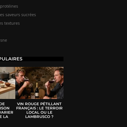
 protéines
des saveurs sucrées
es textures
esne
PULAIRES
 DE
VIN ROUGE PÉTILLANT
ISON
FRANÇAIS : LE TERROIR
VARIER
LOCAL OU LE
E LA
LAMBRUSCO ?
E