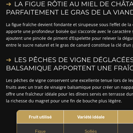
LA FIGUE RÔTIE AU MIEL DE CHÂT
PARFAITEMENT LE GRAS DE LA VIA
La figue fraîche devient fondante et sirupeuse sous l’effet de la
apporte une profondeur boisée qui s’accorde avec le caractère s
ajoutent une pincée de piment d’Espelette pour relever la dégus
entre le sucre naturel et le gras de canard constitue la clé d’un 
LES PÊCHES DE VIGNE DÉGLACÉES
BALSAMIQUE APPORTENT UNE FRAÎC
Les pêches de vigne conservent une excellente tenue lors de le
fruits avec un trait de vinaigre balsamique pour créer un nappag
offre une fraîcheur idéale pour les dîners servis en terrasse dura
la richesse du magret pour une fin de bouche plus légère.
Fruit utilisé
Variété idéale
Figue
Solliès