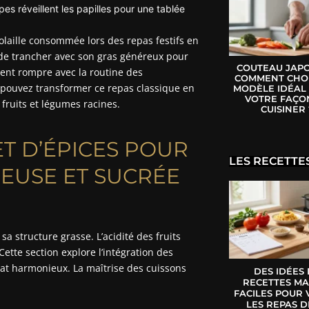
pes réveillent les papilles pour une tablée
laille consommée lors des repas festifs en
de trancher avec son gras généreux pour
COUTEAU JAPO
ent rompre avec la routine des
COMMENT CHOI
 pouvez transformer ce repas classique en
MODÈLE IDÉAL
VOTRE FAÇO
fruits et légumes racines.
CUISINER 
ET D’ÉPICES POUR
LES RECETTE
EUSE ET SUCRÉE
a structure grasse. L’acidité des fruits
ette section explore l’intégration des
lat harmonieux. La maîtrise des cuissons
DES IDÉES
RECETTES MA
FACILES POUR 
LES REPAS D