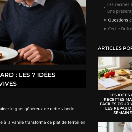
Les racines 
une présent
Questions e
Cécile Dufr
ARTICLES PO
D : LES 7 IDÉES
VIVES
DES IDÉES
RECETTES MA
FACILES POUR 
LES REPAS D
taquiner le gras généreux de cette viande
SEMAIN
à la vanille transforme ce plat de terroir en