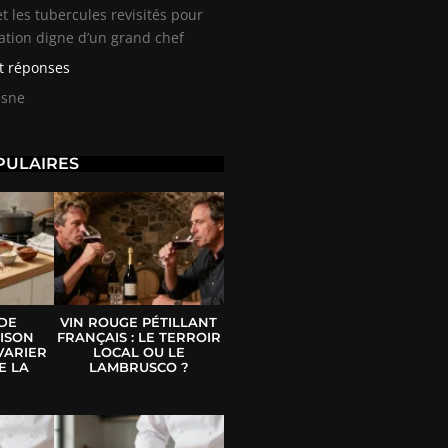
et les tubercules revisités pour
ation digne d’un grand chef
t réponses
esne
PULAIRES
 DE
VIN ROUGE PÉTILLANT
ISON
FRANÇAIS : LE TERROIR
VARIER
LOCAL OU LE
E LA
LAMBRUSCO ?
E