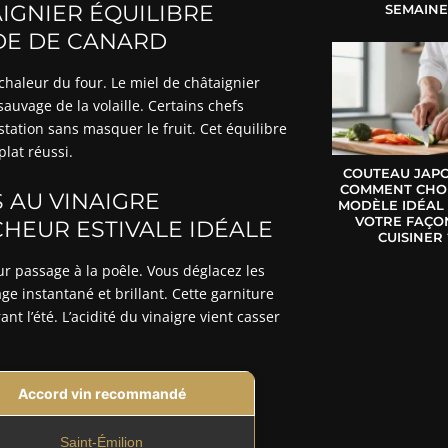
AIGNIER ÉQUILIBRE
SEMAIN
NDE DE CANARD
 chaleur du four. Le miel de châtaignier
auvage de la volaille. Certains chefs
tation sans masquer le fruit. Cet équilibre
plat réussi.
COUTEAU JAPO
COMMENT CHOI
 AU VINAIGRE
MODÈLE IDÉAL
VOTRE FAÇO
HEUR ESTIVALE IDÉALE
CUISINER 
ur passage à la poêle. Vous déglacez les
e instantané et brillant. Cette garniture
nt l’été. L’acidité du vinaigre vient casser
Accord vin recommandé
Saint-Émilion