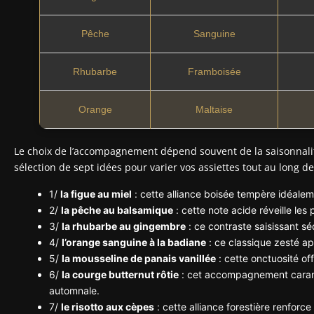
Pêche
Sanguine
Rhubarbe
Framboisée
Orange
Maltaise
Le choix de l’accompagnement dépend souvent de la saisonnalité
sélection de sept idées pour varier vos assiettes tout au long de
1/
la figue au miel
: cette alliance boisée tempère idéaleme
2/
la pêche au balsamique
: cette note acide réveille les 
3/
la rhubarbe au gingembre
: ce contraste saisissant s
4/
l’orange sanguine à la badiane
: ce classique zesté ap
5/
la mousseline de panais vanillée
: cette onctuosité off
6/
la courge butternut rôtie
: cet accompagnement caramé
automnale.
7/
le risotto aux cèpes
: cette alliance forestière renforce 