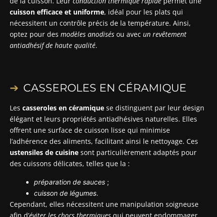
de la cuisson. Leur
conduction thermique rapide
permet une
cuisson efficace et uniforme
, idéal pour les plats qui
nécessitent un contrôle précis de la température. Ainsi,
optez pour des
modèles anodisés
ou avec
un revêtement
antiadhésif de haute qualité
.
CASSEROLES EN CÉRAMIQUE
Les
casseroles en céramique
se distinguent par leur design
élégant et leurs propriétés antiadhésives naturelles. Elles
offrent une surface de cuisson lisse qui minimise
l’adhérence des aliments, facilitant ainsi le nettoyage. Ces
ustensiles de cuisine
sont particulièrement adaptés pour
des cuissons délicates, telles que la :
préparation de sauces
;
cuisson de légumes
.
Cependant, elles nécessitent une manipulation soigneuse
afin d’
éviter les chocs thermiques
qui peuvent endommager