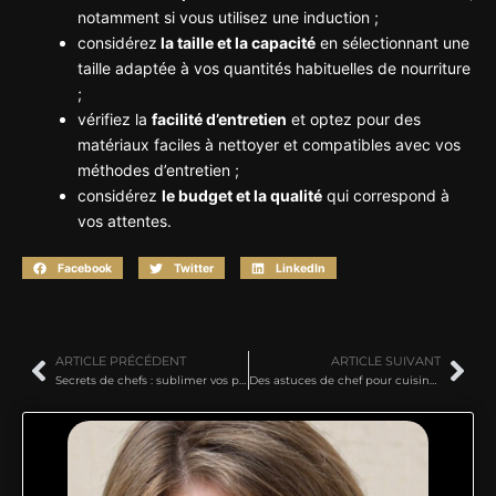
notamment si vous utilisez une induction ;
considérez
la taille et la capacité
en sélectionnant une
taille adaptée à vos quantités habituelles de nourriture
;
vérifiez la
facilité d’entretien
et optez pour des
matériaux faciles à nettoyer et compatibles avec vos
méthodes d’entretien ;
considérez
le budget et la qualité
qui correspond à
vos attentes.
Facebook
Twitter
LinkedIn
ARTICLE PRÉCÉDENT
ARTICLE SUIVANT
Secrets de chefs : sublimer vos plats avec des astuces gourmandes inattendues
Des astuces de chef pour cuisiner comme un pro sans se compliquer la vie