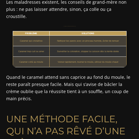
Les maladresses existent, les conseils de grand-mère non
plus : ne pas laisser attendre, sinon, ça colle ou ça
croustille.
Les erreurs fréquentes et solutions lors de la préparation du caramel
PROBLÈME
SOLUTIONS
Caramel qui cristallise
Nettoyer les parois avec un pinceau humide, éviter de remuer
Caramel trop cuit ou amer
Surveiller la coloration, stopper la cuisson dès la teinte dorée
Caramel collé au moule
Verser rapidement, tourner le moule, utiliser du moule chaud
Quand le caramel attend sans caprice au fond du moule, le
reste paraît presque facile. Mais qui s’avise de bâcler la
crème oublie que la réussite tient à un souffle, un coup de
main précis.
UNE MÉTHODE FACILE,
QUI N’A PAS RÊVÉ D’UNE