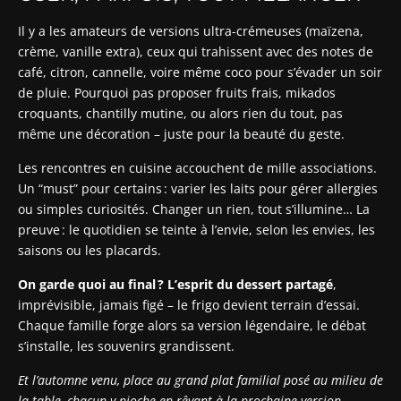
Il y a les amateurs de versions ultra-crémeuses (maïzena,
crème, vanille extra), ceux qui trahissent avec des notes de
café, citron, cannelle, voire même coco pour s’évader un soir
de pluie. Pourquoi pas proposer fruits frais, mikados
croquants, chantilly mutine, ou alors rien du tout, pas
même une décoration – juste pour la beauté du geste.
Les rencontres en cuisine accouchent de mille associations.
Un “must” pour certains : varier les laits pour gérer allergies
ou simples curiosités. Changer un rien, tout s’illumine… La
preuve : le quotidien se teinte à l’envie, selon les envies, les
saisons ou les placards.
On garde quoi au final ? L’esprit du dessert partagé
,
imprévisible, jamais figé – le frigo devient terrain d’essai.
Chaque famille forge alors sa version légendaire, le débat
s’installe, les souvenirs grandissent.
Et l’automne venu, place au grand plat familial posé au milieu de
la table, chacun y pioche en rêvant à la prochaine version.