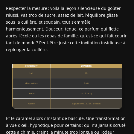
Respecter la mesure : voilà la leçon silencieuse du goûter
réussi. Pas trop de sucre, assez de lait, l’équilibre glisse
sous la cuillère, et soudain, tout s’emmêle
harmonieusement. Douceur, tenue, ce parfum qui flotte
après l’école ou les repas de famille, qu’est-ce qui fait courir
tant de monde ? Peut-être juste cette invitation insidieuse à
replonger la cuillère.
Les quantités types pour 6 à 8 personnes
INGRÉDIENT
QUANTITÉ
Lait
1 L
Œufs entiers
6 à 8
Sucre
200 à 250 g
Vanille
1 gousse ou 1 c. à c. d’extrait
Et le caramel alors ? Instant de bascule. Une transformation
à vue d’œil, hypnotique pour certains : qui n’a jamais scruté
cette alchimie, craint la minute trop longue ou l’odeur