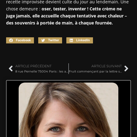
recette improvisée devient culte du jour au lendemain. Une
chose demeure :
oser, tester, inventer ! Cette crème ne
juge jamais, elle accueille chaque tentative avec chaleur –
des souvenirs à portée de main, à chaque fournée.
Facebook
Twitter
LinkedIn
ARTICLE PRÉCÉDENT
ARTICLE SUIVANT
8 rue Pernelle 75004 Paris : les ateliers culinaires à ne pas manquer
Fruit commençant par la lettre s : les 10 variétés à intégrer en cuisine