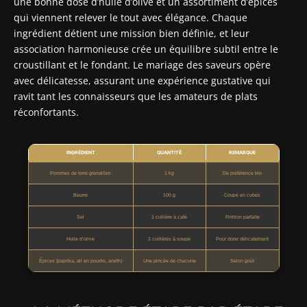
une bonne dose d’huile d’olive et un assortiment d’épices
qui viennent relever le tout avec élégance. Chaque
ingrédient détient une mission bien définie, et leur
association harmonieuse crée un équilibre subtil entre le
croustillant et le fondant. Le mariage des saveurs opère
avec délicatesse, assurant une expérience gustative qui
ravit tant les connaisseurs que les amateurs de plats
réconfortants.
INGRÉDIENT
QUANTITÉ
REMARQUE
Pommes de terre grenailles
1 kg
De préférence bio
Beurre
100 g
Coupé en cubes
Sel
1 cuillère à café
Finition parfaite
Huile d’olive
2 cuillères à soupe
Pour dorer délicatement
Épices (paprika, ail en poudre, aneth)
Une pincée de chacune
Selon goût