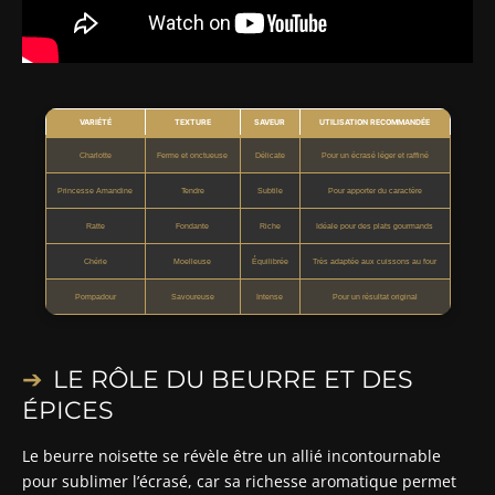
VARIÉTÉ
TEXTURE
SAVEUR
UTILISATION RECOMMANDÉE
Charlotte
Ferme et onctueuse
Délicate
Pour un écrasé léger et raffiné
Princesse Amandine
Tendre
Subtile
Pour apporter du caractère
Ratte
Fondante
Riche
Idéale pour des plats gourmands
Chérie
Moelleuse
Équilibrée
Très adaptée aux cuissons au four
Pompadour
Savoureuse
Intense
Pour un résultat original
LE RÔLE DU BEURRE ET DES
ÉPICES
Le beurre noisette se révèle être un allié incontournable
pour sublimer l’écrasé, car sa richesse aromatique permet