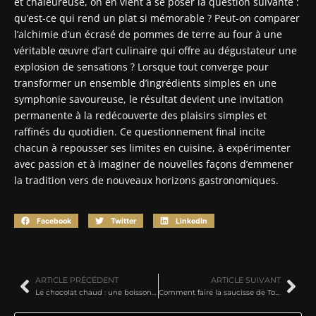
et chaleureuse, on en vient à se poser la question suivante :
qu’est-ce qui rend un plat si mémorable ? Peut-on comparer
l’alchimie d’un écrasé de pommes de terre au four à une
véritable œuvre d’art culinaire qui offre au dégustateur une
explosion de sensations ? Lorsque tout converge pour
transformer un ensemble d’ingrédients simples en une
symphonie savoureuse, le résultat devient une invitation
permanente à la redécouverte des plaisirs simples et
raffinés du quotidien. Ce questionnement final incite
chacun à repousser ses limites en cuisine, à expérimenter
avec passion et à imaginer de nouvelles façons d’emmener
la tradition vers de nouveaux horizons gastronomiques.
Facebook
Twitter
LinkedIn
ARTICLE PRÉCÉDENT
ARTICLE SUIVANT
Le chocolat chaud : une boisson réconfortante à redécouvrir
Comment faire la saucisse de Toulouse : 5 étapes clés pour une fabrication maison réussie