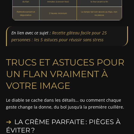
du flan
minutes (cuisson four)
le four avant la fin
Refroidissement et
Le temps fait son œuvre au frigo, rien
2 heures minimum
dégustation
ne presse
En lien avec ce sujet :
Recette gâteau facile pour 25
personnes : les 5 astuces pour réussir sans stress
TRUCS ET ASTUCES POUR
UN FLAN VRAIMENT À
VOTRE IMAGE
Le diable se cache dans les détails… ou comment chaque
geste change la donne, du bol jusqu’à la première cuillère.
LA CRÈME PARFAITE : PIÈGES À
ÉVITER ?