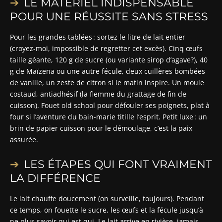
LE MATÉRIEL INDISPENSABLE
POUR UNE RÉUSSITE SANS STRESS
Pour les grandes tablées : sortez le litre de lait entier
(croyez-moi, impossible de regretter cet excès). Cinq œufs
taille géante, 120 g de sucre (ou variante sirop d’agave?), 40
g de Maïzena ou une autre fécule, deux cuillères bombées
de vanille, un zeste de citron si le matin inspire. Un moule
costaud, antiadhésif (la flemme du grattage de fin de
cuisson). Fouet old school pour défouler ses poignets, plat à
four si l’aventure du bain-marie titille l’esprit. Petit luxe : un
brin de papier cuisson pour le démoulage, c’est la paix
assurée.
LES ÉTAPES QUI FONT VRAIMENT
LA DIFFÉRENCE
Le lait chauffe doucement (on surveille, toujours). Pendant
ce temps, on fouette le sucre, les œufs et la fécule jusqu’à
ne plus savoir qui est qui. Le lait arrive en rivière, jamais