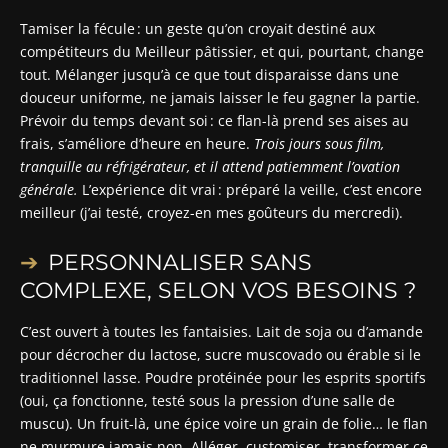
Tamiser la fécule : un geste qu’on croyait destiné aux
compétiteurs du Meilleur pâtissier, et qui, pourtant, change
tout. Mélanger jusqu’à ce que tout disparaisse dans une
douceur uniforme, ne jamais laisser le feu gagner la partie.
Prévoir du temps devant soi : ce flan-là prend ses aises au
frais, s’améliore d’heure en heure.
Trois jours sous film,
tranquille au réfrigérateur, et il attend patiemment l’ovation
générale.
L’expérience dit vrai : préparé la veille, c’est encore
meilleur (j’ai testé, croyez-en mes goûteurs du mercredi).
PERSONNALISER SANS
COMPLEXE, SELON VOS BESOINS ?
C’est ouvert à toutes les fantaisies. Lait de soja ou d’amande
pour décrocher du lactose, sucre muscovado ou érable si le
traditionnel lasse. Poudre protéinée pour les esprits sportifs
(oui, ça fonctionne, testé sous la pression d’une salle de
muscu). Un fruit-là, une épice voire un grain de folie… le flan
ne murmure jamais non. Alléger, customiser, transformer ce