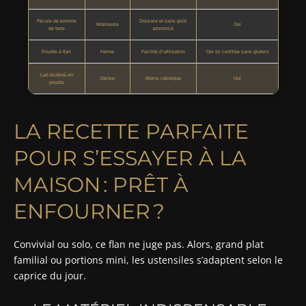
Fécule de pomme
Douceur et sans goût
Mœlleuse
Oui
de terre
prononcé
Poudre à flan
Ferme
Facilité d’utilisation
Oui (si certifiée sans gluten)
Lait écrémé en
Dense
Moins calorique
Oui
poudre
LA RECETTE PARFAITE
POUR S’ESSAYER À LA
MAISON : PRÊT À
ENFOURNER ?
Convivial ou solo, ce flan ne juge pas. Alors, grand plat
familial ou portions mini, les ustensiles s’adaptent selon le
caprice du jour.