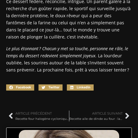
Ce dessert fédère, réconcilie, intrigue. Un parent galère à la
recherche d’un goûter rapide, le sportif qui surveille jusqu’à
la dernière protéine, le doux rêveur qui a peur des
fantômes de la farine ou celui qui n’en a simplement pas
dans le placard ce jour-là… tout le monde y trouve une
raison de plonger la cuillère, c’est inévitable.
Le plus étonnant ? Chacun y met sa touche, personne ne râle, le
temps du dessert redevient simplement joyeux.
La lourdeur
oubliée, les sourires autour de la table s’invitent souvent
sans prévenir. La prochaine fois, prêt à vous laisser tenter ?
Facebook
Twitter
LinkedIn
ARTICLE PRÉCÉDENT
ARTICLE SUIVANT
Recette four halogène cyclonique : les 9 astuces pour des plats savoureux
Recette aile de dinde au four : la méthode facile pour une viande savoureuse