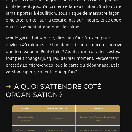
brutalement, jusqu’à former ce fameux ruban. Surtout, ne
jamais porter à ébullition, sous risque de massacre façon
omelette. Un œil sur la texture, pas sur l’heure, et ce doux
épaississement attend dans le calme.
Moule garni, bain-marie, direction four à 160°C pour
environ 40 minutes. Le flan danse, tremble encore : preuve
que tout va bien. Petite folie ? Ajoutez un fruit, des zestes,
tout peut changer jusqu’au dernier moment. Férocement
pressé ? Le micro-ondes joue la carte du dépannage. Et la
version vapeur, ça tente quelqu’un ?
À QUOI S’ATTENDRE CÔTÉ
ORGANISATION ?
ÉTAPE
DURÉE ESTIMATIVE
CONSEILS
Préparation des
Préparez tout à l’avance, la vie sourit
10 minutes
ingrédients
alors
Mélange et cuisson
5 minutes (appareil), 40
Fouetter franchement, ne jamais ouvrir