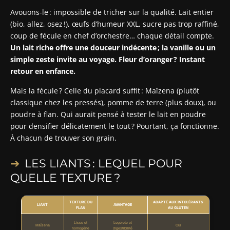
Avouons-le : impossible de tricher sur la qualité. Lait entier
(bio, allez, osez !), œufs d’humeur XXL, sucre pas trop raffiné,
coup de fécule en chef d’orchestre… chaque détail compte.
Un lait riche offre une douceur indécente ; la vanille ou un
simple zeste invite au voyage. Fleur d’oranger ? Instant
retour en enfance.
Mais la fécule ? Celle du placard suffit : Maïzena (plutôt
classique chez les pressés), pomme de terre (plus doux), ou
poudre à flan. Qui aurait pensé à tester le lait en poudre
pour densifier délicatement le tout ? Pourtant, ça fonctionne.
À chacun de trouver son grain.
LES LIANTS : LEQUEL POUR
QUELLE TEXTURE ?
TEXTURE DU
ADAPTÉ AUX INTOLÉRANTS
LIANT
AVANTAGE
FLAN
AU GLUTEN
Lisse et
Légèreté et
Maïzena
Oui
homogène
digestibilité