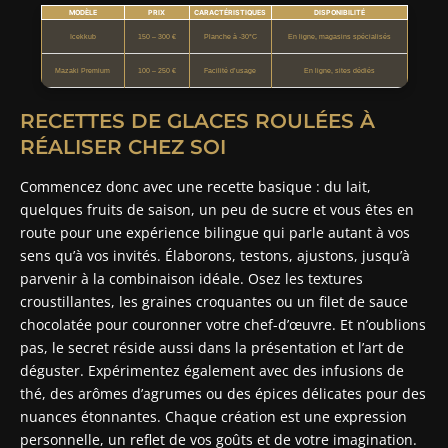
MODÈLE
PRIX
CARACTÉRISTIQUES
DISPONIBILITÉ
Icekkub
150 – 300 €
Planche à -30°C
En ligne, magasins spécialisés
Mazaki Premium
100 – 250 €
Facilité d’usage
En ligne, sites dédiés
RECETTES DE GLACES ROULÉES À
RÉALISER CHEZ SOI
Commencez donc avec une recette basique : du lait,
quelques fruits de saison, un peu de sucre et vous êtes en
route pour une expérience bilingue qui parle autant à vos
sens qu’à vos invités. Élaborons, testons, ajustons, jusqu’à
parvenir à la combinaison idéale. Osez les textures
croustillantes, les graines croquantes ou un filet de sauce
chocolatée pour couronner votre chef-d’œuvre. Et n’oublions
pas, le secret réside aussi dans la présentation et l’art de
déguster. Expérimentez également avec des infusions de
thé, des arômes d’agrumes ou des épices délicates pour des
nuances étonnantes. Chaque création est une expression
personnelle, un reflet de vos goûts et de votre imagination.