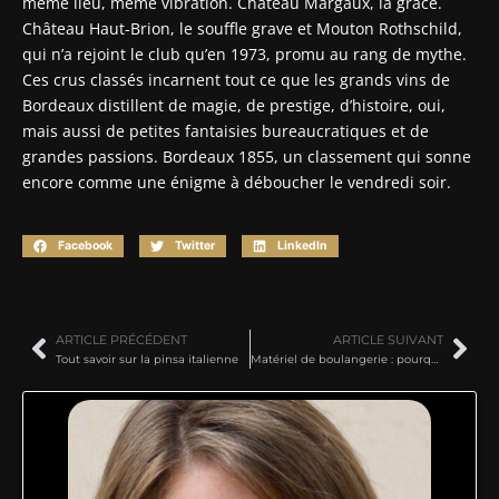
même lieu, même vibration. Château Margaux, la grâce.
Château Haut-Brion, le souffle grave et Mouton Rothschild,
qui n’a rejoint le club qu’en 1973, promu au rang de mythe.
Ces crus classés incarnent tout ce que les grands vins de
Bordeaux distillent de magie, de prestige, d’histoire, oui,
mais aussi de petites fantaisies bureaucratiques et de
grandes passions. Bordeaux 1855, un classement qui sonne
encore comme une énigme à déboucher le vendredi soir.
Facebook
Twitter
LinkedIn
ARTICLE PRÉCÉDENT
ARTICLE SUIVANT
Tout savoir sur la pinsa italienne
Matériel de boulangerie : pourquoi ces fours de boulangerie font-ils la différence dans la qualité du pain ?