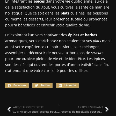
En intégrant les
épices
dans votre vie quotidienne, au-delà
de la satisfaction du goût, vous cultivez la santé de manière
holistique. Que ce soit dans les
plats
cuisinés, les boissons
ou même les desserts, leur présence subtile ou prononcée
pourra bénéficier et enrichir votre qualité de vie.
En explorant l’univers captivant des
épices et herbes
aromatiques, vous enrichissez non seulement vos
plats
mais
aussi votre expérience culinaire. Alors, osez mélanger,
assembler et découvrir de nouveaux horizons de
saveurs
pour une
cuisine
pleine de vie et de bien-être. Les épices
sont les clés qui ouvrent les portes d’une créativité sans fin,
n’attendant que votre curiosité pour les utiliser.
Facebook
Twitter
LinkedIn
ARTICLE PRÉCÉDENT
ARTICLE SUIVANT
Cuisine astucieuse : secrets pour des plats savoureux et économiques
3 recettes de mocktails pour sublimer vos repas en famille