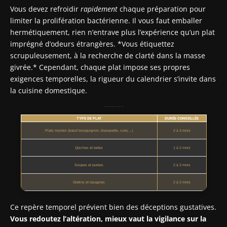
Vous devez refroidir
rapidement
chaque préparation pour
limiter la prolifération bactérienne. Il vous faut emballer
hermétiquement, rien n’entrave plus l’expérience qu’un plat
imprégné d’odeurs étrangères. *Vous étiquettez
scrupuleusement, à la recherche de clarté dans la masse
givrée.* Cependant, chaque plat impose ses propres
exigences temporelles, la rigueur du calendrier s’invite dans
la cuisine domestique.
Durée de conservation recommandée selon les types de plats
TYPE DE PLAT
DURÉE CONSEILLÉE
Plats mijotés (bœuf bourguignon, blanquette, curry…)
2 à 3 mois
Quiches et tartes
1 à 2 mois
Soupes et purées
2 à 3 mois
Gratins et lasagnes
2 à 3 mois
Ce repère temporel prévient bien des déceptions gustatives.
Vous redoutez l’altération, mieux vaut la vigilance sur la