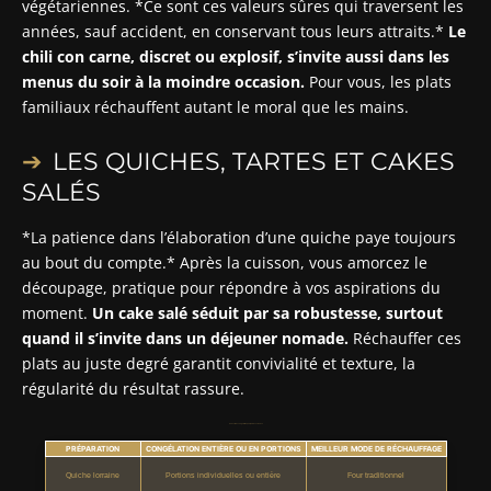
végétariennes. *Ce sont ces valeurs sûres qui traversent les
années, sauf accident, en conservant tous leurs attraits.*
Le
chili con carne, discret ou explosif, s’invite aussi dans les
menus du soir à la moindre occasion.
Pour vous, les plats
familiaux réchauffent autant le moral que les mains.
LES QUICHES, TARTES ET CAKES
SALÉS
*La patience dans l’élaboration d’une quiche paye toujours
au bout du compte.* Après la cuisson, vous amorcez le
découpage, pratique pour répondre à vos aspirations du
moment.
Un cake salé séduit par sa robustesse, surtout
quand il s’invite dans un déjeuner nomade.
Réchauffer ces
plats au juste degré garantit convivialité et texture, la
régularité du résultat rassure.
Conseils de congélation pour quiches et cakes
PRÉPARATION
CONGÉLATION ENTIÈRE OU EN PORTIONS
MEILLEUR MODE DE RÉCHAUFFAGE
Quiche lorraine
Portions individuelles ou entière
Four traditionnel