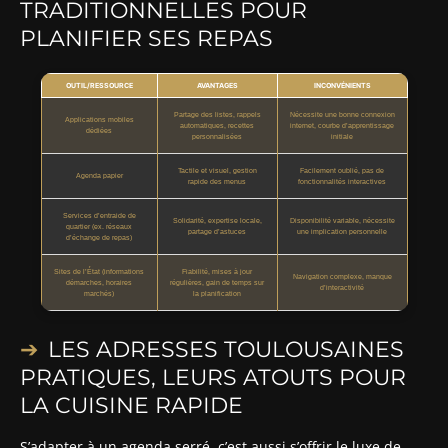
TRADITIONNELLES POUR
PLANIFIER SES REPAS
OUTIL/RESSOURCE
AVANTAGES
INCONVÉNIENTS
Partage des listes, rappels
Nécessite une bonne connexion
Applications mobiles
automatiques, recettes
internet, courbe d’apprentissage
dédiées
personnalisées
initiale
Tactile et visuel, gestion
Facilement oublié, pas de
Agenda papier
rapide des menus
fonctionnalités interactives
Services d’entraide de
Solidarité, expertise locale,
Disponibilité variable, nécessite
quartier (ex. réseaux
partage d’astuces
une implication personnelle
d’échange de repas)
Sites de l’État (informations
Fiabilité, mises à jour
Navigation complexe, manque
démarches, horaires
régulières, gain de temps sur
d’interactivité
marchés)
la planification
LES ADRESSES TOULOUSAINES
PRATIQUES, LEURS ATOUTS POUR
LA CUISINE RAPIDE
S’adapter à un agenda serré, c’est aussi s’offrir le luxe de