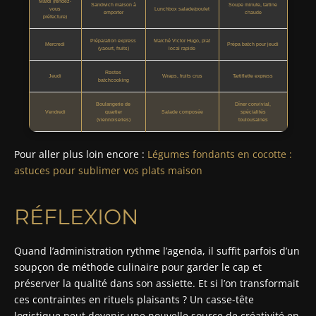
Mardi (rendez-
Sandwich maison à
Soupe minute, tartine
vous
Lunchbox salade/poulet
emporter
chaude
préfecture)
Préparation express
Marché Victor Hugo, plat
Mercredi
Prépa batch pour jeudi
(yaourt, fruits)
local rapide
Restes
Jeudi
Wraps, fruits crus
Tartiflette express
batchcooking
Boulangerie de
Dîner convivial,
Vendredi
quartier
Salade composée
spécialités
(viennoiseries)
toulousaines
Pour aller plus loin encore :
Légumes fondants en cocotte :
astuces pour sublimer vos plats maison
RÉFLEXION
Quand l’administration rythme l’agenda, il suffit parfois d’un
soupçon de méthode culinaire pour garder le cap et
préserver la qualité dans son assiette. Et si l’on transformait
ces contraintes en rituels plaisants ? Un casse-tête
logistique peut devenir une nouvelle source de créativité en