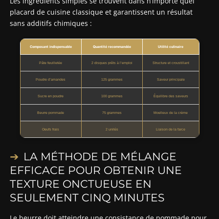
Les ingrédients simples se trouvent dans n’importe quel
placard de cuisine classique et garantissent un résultat
sans additifs chimiques :
Composant indispensable
Quantité recommandée
Utilité culinaire
Pâte feuilletée
2 disques prêts à l’emploi
Structure et croustillant
Poudre d’amandes
125 grammes
Saveur principale
Sucre en poudre
100 grammes
Équilibre des saveurs
Beurre pommade
75 grammes
Moelleux de la crème
Oeufs frais
2 unités
Liaison de la farce
LA MÉTHODE DE MÉLANGE
EFFICACE POUR OBTENIR UNE
TEXTURE ONCTUEUSE EN
SEULEMENT CINQ MINUTES
Le beurre doit atteindre une consistance de pommade pour