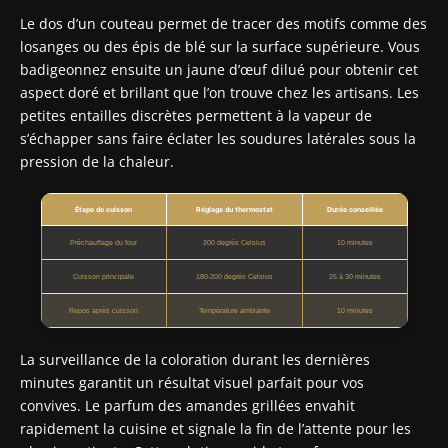
Le dos d’un couteau permet de tracer des motifs comme des
losanges ou des épis de blé sur la surface supérieure. Vous
badigeonnez ensuite un jaune d’œuf dilué pour obtenir cet
aspect doré et brillant que l’on trouve chez les artisans. Les
petites entailles discrètes permettent à la vapeur de
s’échapper sans faire éclater les soudures latérales sous la
pression de la chaleur.
Étape de cuisson
Réglage du thermostat
Durée conseillée
Préchauffage du four
200 degrés Celsius
10 minutes
Cuisson principale
180-200 degrés Celsius
25 à 30 minutes
Repos après cuisson
Température ambiante
10 minutes
La surveillance de la coloration durant les dernières
minutes garantit un résultat visuel parfait pour vos
convives. Le parfum des amandes grillées envahit
rapidement la cuisine et signale la fin de l’attente pour les