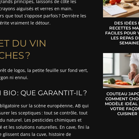
 grands principes, laissons de côté les
crayons aiguisés et verres en main.
s que tout s’oppose parfois ? Derrière les
érite vraiment le détour.
DES IDÉES
RECETTES MA
FACILES POUR 
LES REPAS D
ET DU VIN
SEMAIN
CHES ?
t de logos, la petite feuille sur fond vert,
rgon ni ennui.
IO : QUE GARANTIT-IL ?
COUTEAU JAPO
COMMENT CHOI
MODÈLE IDÉAL
n obligatoire sur la scène européenne, AB qui
VOTRE FAÇO
rer les sceptiques : tout se contrôle, tout
CUISINER 
ce du naturel. Les pesticides chimiques et
et les solutions naturelles. En cave, fini la
e glissent dans la cuve, histoire de