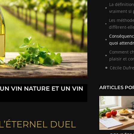
La définition
vraiment si 
Les méthode
diffèrent-ell
Conséquence
quoi attendr
Comment choi
plaisir et co
Cécile Dufr
ARTICLES PO
UN VIN NATURE ET UN VIN
 L’ÉTERNEL DUEL