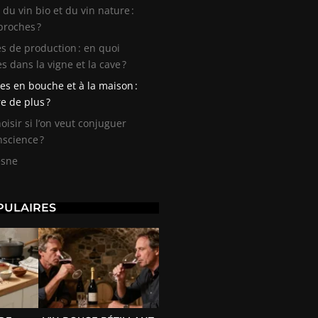
 du vin bio et du vin nature :
proches ?
s de production : en quoi
es dans la vigne et la cave ?
s en bouche et à la maison :
e de plus ?
sir si l’on veut conjuguer
nscience ?
esne
PULAIRES