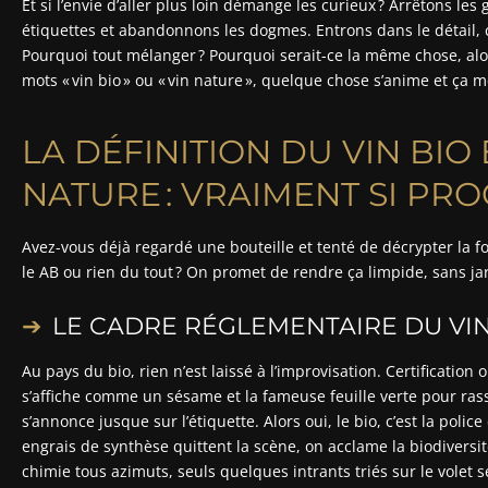
Et si l’envie d’aller plus loin démange les curieux ? Arrêtons les
étiquettes et abandonnons les dogmes. Entrons dans le détail, 
Pourquoi tout mélanger ? Pourquoi serait-ce la même chose, alor
mots « vin bio » ou « vin nature », quelque chose s’anime et ça m
LA DÉFINITION DU VIN BIO 
NATURE : VRAIMENT SI PRO
Avez-vous déjà regardé une bouteille et tenté de décrypter la forê
le AB ou rien du tout ? On promet de rendre ça limpide, sans ja
LE CADRE RÉGLEMENTAIRE DU VIN B
Au pays du bio, rien n’est laissé à l’improvisation. Certificatio
s’affiche comme un sésame et la fameuse feuille verte pour rassu
s’annonce jusque sur l’étiquette. Alors oui, le bio, c’est la poli
engrais de synthèse quittent la scène, on acclame la biodiversité 
chimie tous azimuts, seuls quelques intrants triés sur le volet s