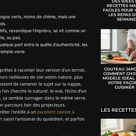
DES IDÉES
RECETTES MA
FACILES POUR 
LES REPAS D
 logos verts, moins de chimie, mais une
SEMAIN
ois.
ditifs, revendique l’imprévu, se vit comme un
te, ou pas.
quelque part entre la quête d’authenticité, les
simple verre.
COUTEAU JAPO
prêtes à raconter leur version d’un terroir,
COMMENT CHOI
eurs radieuses de son voisin nature, plus
MODÈLE IDÉAL
VOTRE FAÇO
cessent de ramener le sujet sur la nappe,
CUISINER 
’on cherche le naturel, le vrai, l’écho d’un
ure, ça semble surnager dans le même verre,
on parcours loin des projecteurs.
LES RECETTE
êter l’oreille à un
excellent caviste à
saisit l’artisanat du quotidien, et parfois