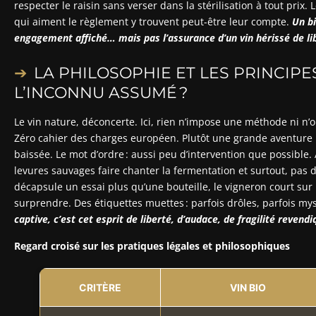
respecter le raisin sans verser dans la stérilisation à tout prix.
qui aiment le règlement y trouvent peut-être leur compte.
Un bi
engagement affiché… mais pas l’assurance d’un vin hérissé de li
LA PHILOSOPHIE ET LES PRINCIPES
L’INCONNU ASSUMÉ ?
Le vin nature, déconcerte. Ici, rien n’impose une méthode ni n’ob
Zéro cahier des charges européen. Plutôt une grande aventure p
baissée. Le mot d’ordre : aussi peu d’intervention que possible. A
levures sauvages faire chanter la fermentation et surtout, pas 
décapsule un essai plus qu’une bouteille, le vigneron court sur l
surprendre. Des étiquettes muettes : parfois drôles, parfois mys
captive, c’est cet esprit de liberté, d’audace, de fragilité revend
Regard croisé sur les pratiques légales et philosophiques
CRITÈRE
VIN BIO