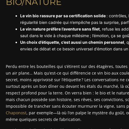
BIO/NATURE
Le vin bio rassure par sa certification solide
: contrôles,
régularité bien cadrée qui n’empêche pas la surprise, parf
Le vin nature préfère l’aventure sans filet
, refuse les ad
saut dans le vide à chaque millésime ; l’émotion, ça se goû
Un choix d’étiquette, c’est aussi un chemin personnel
, 
envies de débat et ce besoin universel d’émotion dans un 
Perdu entre les bouteilles qui s’étirent sur des étagères, toutes 
un air plane… Mais qu’est-ce qui différencie ce vin bio aux coul
secret, moins apprivoisé sur l’étiquette ? Les conversations ne 
surtout après un bon dîner ou devant les étals du marché, là où l
respect profond pour la terre. On verra bien : le bio et le nat
mais chacun possède son histoire, ses rêves, ses convictions, s
Impossible de trancher sans écouter murmurer la vigne, sans pr
Chaponost
, par exemple—là où l’on palpe le mystère du goût, on 
même quelques secrets de fabrication.