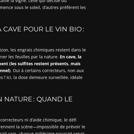
lle la vigne, celle qui décide du
nce sous le soleil, d’autres préfèrent les
.
 CAVE POUR LE VIN BIO :
izon, les engrais chimiques restent dans le
ner les feuilles par la nature.
En cave, la
ent (les sulfites restent présents, mais
onnel)
. Oui à certains correcteurs, non aux
es ? Ici, la dose demeure surveillée, idéale
N NATURE : QUAND LE
correcteurs ni d’aide chimique, le défi
prennent la scène—impossible de prévoir le
rait vain, chaque millésime pourrait servir