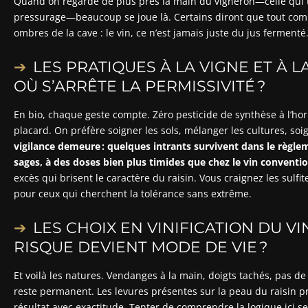
Quand on regarde de plus près la main du vigneron—celle qui tai
pressurage—beaucoup se joue là. Certains diront que tout comme
ombres de la cave : le vin, ce n’est jamais juste du jus fermenté
LES PRATIQUES À LA VIGNE ET À LA
OÙ S’ARRÊTE LA PERMISSIVITÉ ?
En bio, chaque geste compte. Zéro pesticide de synthèse à l’hor
placard. On préfère soigner les sols, mélanger les cultures, soig
vigilance demeure : quelques intrants survivent dans le règlem
sages, à des doses bien plus timides que chez le vin conventi
excès qui brisent le caractère du raisin. Vous craignez les sulfit
pour ceux qui cherchent la tolérance sans extrême.
LES CHOIX EN VINIFICATION DU VI
RISQUE DEVIENT MODE DE VIE ?
Et voilà les natures. Vendanges à la main, doigts tachés, pas de 
reste permanent. Les levures présentes sur la peau du raisin 
résultat avec exactitude. Tenter de comprendre la logique ici se