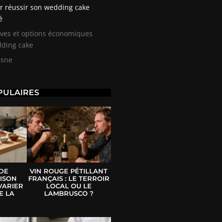
ur réussir son wedding cake
é
ives et options économiques
ding cake
esne
PULAIRES
 DE
VIN ROUGE PÉTILLANT
ISON
FRANÇAIS : LE TERROIR
VARIER
LOCAL OU LE
E LA
LAMBRUSCO ?
E