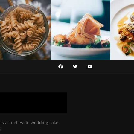
es actuelles du wedding cake
é