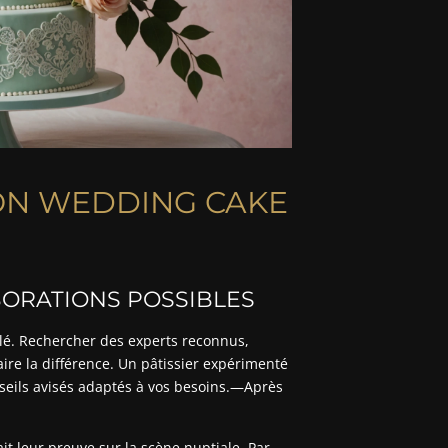
SON WEDDING CAKE
ABORATIONS POSSIBLES
clé. Rechercher des experts reconnus,
 faire la différence. Un pâtissier expérimenté
seils avisés adaptés à vos besoins.—Après
it leur preuve sur la scène nuptiale. Par