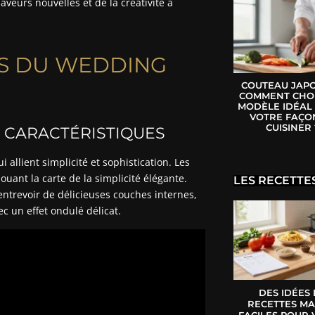
aveurs nouvelles et de la créativité à
ES DU WEDDING
COUTEAU JAPO
COMMENT CHOI
MODÈLE IDÉAL
VOTRE FAÇO
CUISINER 
S CARACTÉRISTIQUES
i allient simplicité et sophistication. Les
ouant la carte de la simplicité élégante.
LES RECETTE
entrevoir de délicieuses couches internes,
c un effet ondulé délicat.
DES IDÉES
RECETTES MA
FACILES POUR 