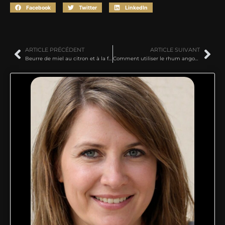
Facebook
Twitter
LinkedIn
ARTICLE PRÉCÉDENT
ARTICLE SUIVANT
Beurre de miel au citron et à la framboise
Comment utiliser le rhum angostura en cuisine?