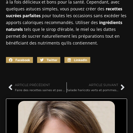
à la fois délicieux et bons pour la santé. Cependant, avec
quelques astuces simples, vous pouvez créer des
recettes
sucrées parfaites
pour toutes les occasions sans excéder les
apports caloriques recommandés. Utiliser des
ingrédients
naturels
tels que le sirop d’érable, le miel ou les dattes
permet de sucrer naturellement les préparations tout en
bénéficiant des nutriments qu’ils contiennent.
Facebook
Twitter
LinkedIn
ARTICLE PRÉCÉDENT
ARTICLE SUIVANT
Faire des recettes saines et pas cher : les meilleures astuces
Salade haricots verts et pommes de terre au saucisson sec : comment réussir cette évasion savoureuse ?