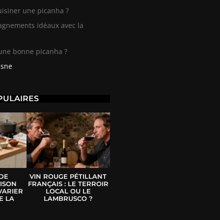
isiner une picanha ?
gnements idéaux avec la
 une bonne picanha ?
esne
PULAIRES
 DE
VIN ROUGE PÉTILLANT
ISON
FRANÇAIS : LE TERROIR
VARIER
LOCAL OU LE
E LA
LAMBRUSCO ?
E