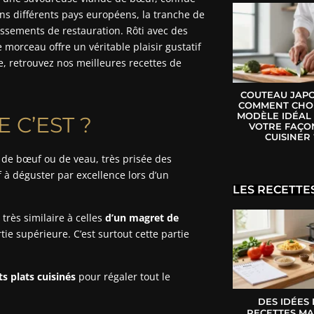
ns différents pays européens, la tranche de
issements de restauration. Rôti avec des
morceau offre un véritable plaisir gustatif
ée, retrouvez nos meilleures recettes de
COUTEAU JAPO
COMMENT CHOI
MODÈLE IDÉAL
E C’EST ?
VOTRE FAÇO
CUISINER 
 de bœuf ou de veau, très prisée des
à déguster par excellence lors d’un
LES RECETTE
 très similaire à celles
d’un magret de
ie supérieure. C’est surtout cette partie
ts plats cuisinés
pour régaler tout le
DES IDÉES
RECETTES MA